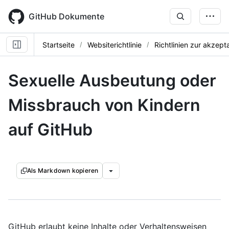
Skip
to
GitHub Dokumente
main
content
Startseite
Websiterichtlinie
Richtlinien zur akzep
Sexuelle Ausbeutung oder
Missbrauch von Kindern
auf GitHub
Als Markdown kopieren
GitHub erlaubt keine Inhalte oder Verhaltensweisen