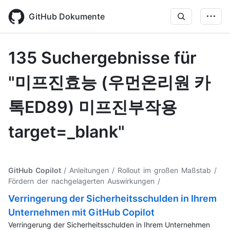
Skip
to
GitHub Dokumente
main
content
135 Suchergebnisse für
"미프진효능 (우먼온리원 카
톡ED89) 미프진부작용
target=_blank"
GitHub Copilot
/ Anleitungen / Rollout im großen Maßstab /
Fördern der nachgelagerten Auswirkungen
/
Verringerung der Sicherheitsschulden in Ihrem
Unternehmen mit GitHub Copilot
Verringerung der Sicherheitsschulden in Ihrem Unternehmen