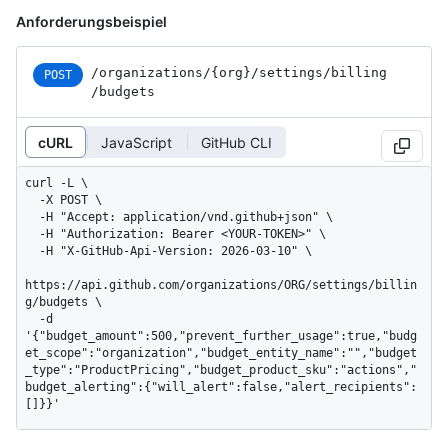
Anforderungsbeispiel
/organizations
/{org}
/settings
/billing
POST
/budgets
cURL
JavaScript
GitHub CLI
curl -L \

  -X POST \

  -H "Accept: application/vnd.github+json" \

  -H "Authorization: Bearer <YOUR-TOKEN>" \

  -H "X-GitHub-Api-Version: 2026-03-10" \

https://api.github.com/organizations/ORG/settings/billin
g/budgets \

  -d 
'{"budget_amount":500,"prevent_further_usage":true,"budg
et_scope":"organization","budget_entity_name":"","budget
_type":"ProductPricing","budget_product_sku":"actions","
budget_alerting":{"will_alert":false,"alert_recipients":
[]}}'