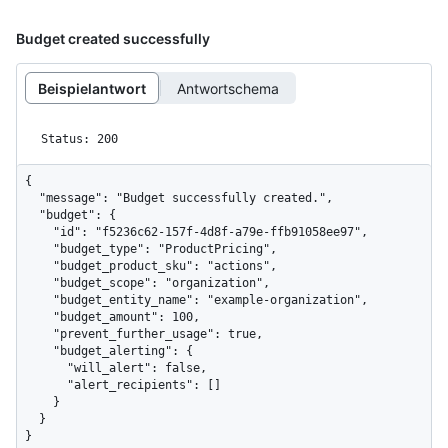
Budget created successfully
Beispielantwort
Antwortschema
Status: 200
{

  "message": "Budget successfully created.",

  "budget": {

    "id": "f5236c62-157f-4d8f-a79e-ffb91058ee97",

    "budget_type": "ProductPricing",

    "budget_product_sku": "actions",

    "budget_scope": "organization",

    "budget_entity_name": "example-organization",

    "budget_amount": 100,

    "prevent_further_usage": true,

    "budget_alerting": {

      "will_alert": false,

      "alert_recipients": []

    }

  }

}