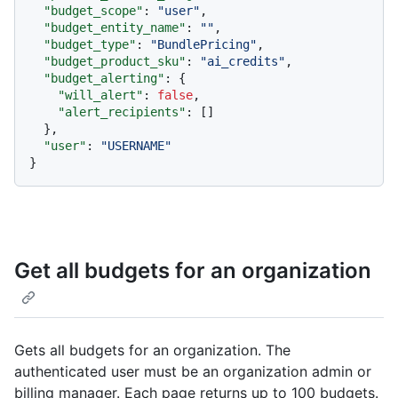
"budget_scope"
:
"user"
,
"budget_entity_name"
:
""
,
"budget_type"
:
"BundlePricing"
,
"budget_product_sku"
:
"ai_credits"
,
"budget_alerting"
:
{
"will_alert"
:
false
,
"alert_recipients"
:
[
]
}
,
"user"
:
"USERNAME"
}
Get all budgets for an organization
Gets all budgets for an organization. The
authenticated user must be an organization admin or
billing manager. Each page returns up to 100 budgets.