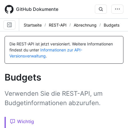
Skip
to
GitHub Dokumente
main
content
Startseite
REST-API
Abrechnung
Budgets
Name, Typ,
Name, Typ,
Name, Typ,
Name, Typ,
Name, Typ,
Name, Typ,
Name, Typ,
Name, Typ,
Name, Typ,
Name, Typ,
Name, Typ,
Name, Typ,
Name, Typ,
BESCHREIBUNG
BESCHREIBUNG
BESCHREIBUNG
BESCHREIBUNG
BESCHREIBUNG
BESCHREIBUNG
BESCHREIBUNG
BESCHREIBUNG
BESCHREIBUNG
BESCHREIBUNG
BESCHREIBUNG
BESCHREIBUNG
BESCHREIBUNG
Die REST-API ist jetzt versioniert.
Weitere Informationen
findest du unter
Informationen zur API-
Versionsverwaltung
.
Budgets
Verwenden Sie die REST-API, um
Budgetinformationen abzurufen.
Wichtig