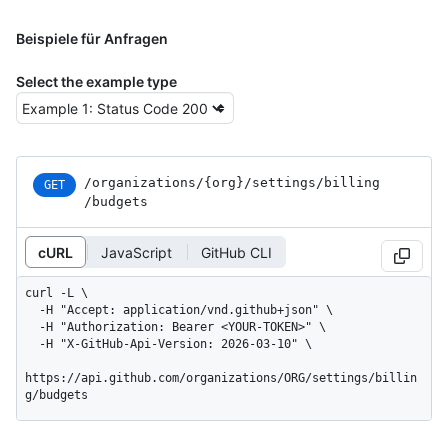
Beispiele für Anfragen
Select the example type
/organizations
/{org}
/settings
/billing
GET
/budgets
cURL
JavaScript
GitHub CLI
curl -L \

  -H "Accept: application/vnd.github+json" \

  -H "Authorization: Bearer <YOUR-TOKEN>" \

  -H "X-GitHub-Api-Version: 2026-03-10" \

https://api.github.com/organizations/ORG/settings/billin
g/budgets