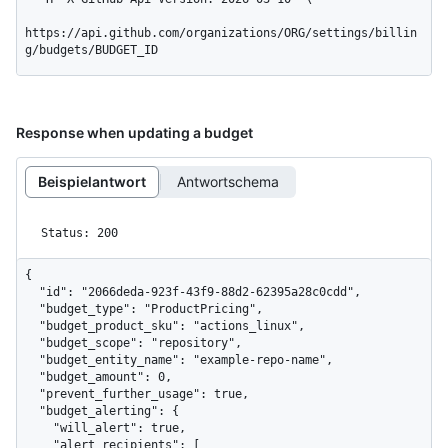
https://api.github.com/organizations/ORG/settings/billin
g/budgets/BUDGET_ID
Response when updating a budget
Beispielantwort
Antwortschema
Status: 200
{

  "id": "2066deda-923f-43f9-88d2-62395a28c0cdd",

  "budget_type": "ProductPricing",

  "budget_product_sku": "actions_linux",

  "budget_scope": "repository",

  "budget_entity_name": "example-repo-name",

  "budget_amount": 0,

  "prevent_further_usage": true,

  "budget_alerting": {

    "will_alert": true,

    "alert_recipients": [
