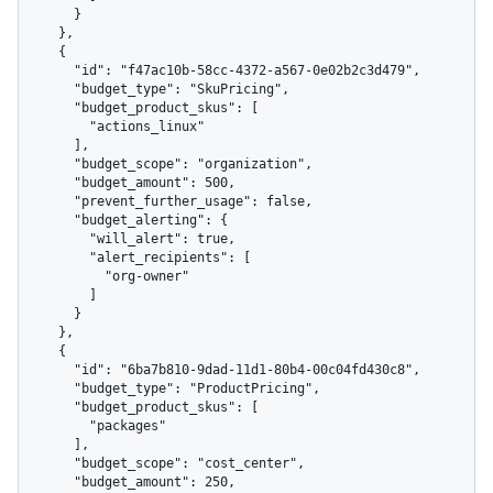
      }

    },

    {

      "id": "f47ac10b-58cc-4372-a567-0e02b2c3d479",

      "budget_type": "SkuPricing",

      "budget_product_skus": [

        "actions_linux"

      ],

      "budget_scope": "organization",

      "budget_amount": 500,

      "prevent_further_usage": false,

      "budget_alerting": {

        "will_alert": true,

        "alert_recipients": [

          "org-owner"

        ]

      }

    },

    {

      "id": "6ba7b810-9dad-11d1-80b4-00c04fd430c8",

      "budget_type": "ProductPricing",

      "budget_product_skus": [

        "packages"

      ],

      "budget_scope": "cost_center",

      "budget_amount": 250,
