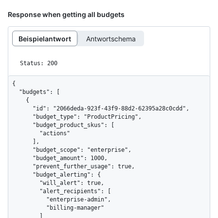
Response when getting all budgets
Beispielantwort
Antwortschema
Status: 200
{

  "budgets": [

    {

      "id": "2066deda-923f-43f9-88d2-62395a28c0cdd",

      "budget_type": "ProductPricing",

      "budget_product_skus": [

        "actions"

      ],

      "budget_scope": "enterprise",

      "budget_amount": 1000,

      "prevent_further_usage": true,

      "budget_alerting": {

        "will_alert": true,

        "alert_recipients": [

          "enterprise-admin",

          "billing-manager"

        ]
