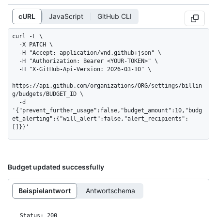
cURL
JavaScript
GitHub CLI
curl -L \

  -X PATCH \

  -H "Accept: application/vnd.github+json" \

  -H "Authorization: Bearer <YOUR-TOKEN>" \

  -H "X-GitHub-Api-Version: 2026-03-10" \

https://api.github.com/organizations/ORG/settings/billin
g/budgets/BUDGET_ID \

  -d 
'{"prevent_further_usage":false,"budget_amount":10,"budg
et_alerting":{"will_alert":false,"alert_recipients":
[]}}'
Budget updated successfully
Beispielantwort
Antwortschema
Status: 200