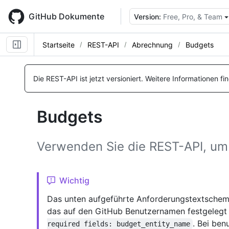
Skip
to
GitHub Dokumente
Version:
Free, Pro, & Team
main
content
Startseite
REST-API
Abrechnung
Budgets
Name, Typ,
Name, Typ,
Name, Typ,
Name, Typ,
Name, Typ,
Name, Typ,
Name, Typ,
Name, Typ,
Name, Typ,
Name, Typ,
Name, Typ,
Name, Typ,
Name, Typ,
BESCHREIBUNG
BESCHREIBUNG
BESCHREIBUNG
BESCHREIBUNG
BESCHREIBUNG
BESCHREIBUNG
BESCHREIBUNG
BESCHREIBUNG
BESCHREIBUNG
BESCHREIBUNG
BESCHREIBUNG
BESCHREIBUNG
BESCHREIBUNG
Die REST-API ist jetzt versioniert.
Weitere Informationen fi
Budgets
Verwenden Sie die REST-API, um
Wichtig
Das unten aufgeführte Anforderungstextschema
das auf den GitHub Benutzernamen festgelegt is
. Bei be
required fields: budget_entity_name