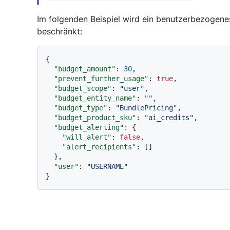
Im folgenden Beispiel wird ein benutzerbezogenes
beschränkt:
{
"budget_amount"
:
30
,
"prevent_further_usage"
:
true
,
"budget_scope"
:
"user"
,
"budget_entity_name"
:
""
,
"budget_type"
:
"BundlePricing"
,
"budget_product_sku"
:
"ai_credits"
,
"budget_alerting"
:
{
"will_alert"
:
false
,
"alert_recipients"
:
[
]
}
,
"user"
:
"USERNAME"
}