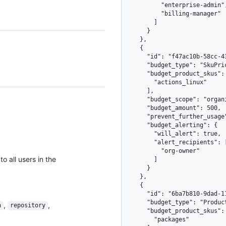
          "enterprise-admin",

          "billing-manager"

        ]

      }

    },

    {

      "id": "f47ac10b-58cc-4372-a567-0e02b2c3d479",

      "budget_type": "SkuPricing",

      "budget_product_skus": [

        "actions_linux"

      ],

      "budget_scope": "organization",

      "budget_amount": 500,

      "prevent_further_usage": false,

      "budget_alerting": {

        "will_alert": true,

        "alert_recipients": [

          "org-owner"

to all users in the
        ]

      }

    },

    {

      "id": "6ba7b810-9dad-11d1-80b4-00c04fd430c8",

      "budget_type": "ProductPricing",

,
,
n
repository
      "budget_product_skus": [

        "packages"
