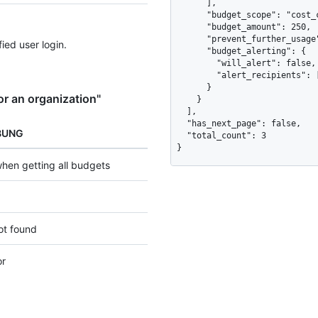
      ],

      "budget_scope": "cost_center",

      "budget_amount": 250,

      "prevent_further_usage": true,

ied user login.
      "budget_alerting": {

        "will_alert": false,

        "alert_recipients": []

      }

r an organization"
    }

  ],

  "has_next_page": false,

BUNG
  "total_count": 3

}
hen getting all budgets
ot found
or