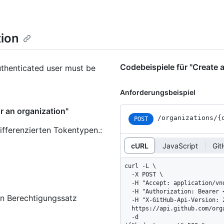
tion
Codebeispiele für "Create 
uthenticated user must be
Anforderungsbeispiel
r an organization"
/organizations
/{
POST
ifferenzierten Tokentypen.
:
cURL
JavaScript
Git
curl -L \

  -X POST \

  -H "Accept: application/vnd.github+json" \

  -H "Authorization: Bearer <YOUR-TOKEN>" \

en Berechtigungssatz
  -H "X-GitHub-Api-Version: 2026-03-10" \

  https://api.github.com/organizations/ORG/settings/billing/budgets \

  -d 