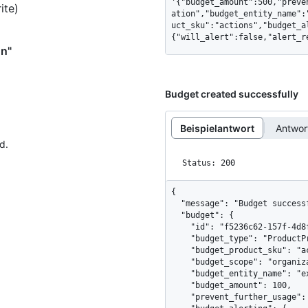
'{"budget_amount":500,"preve
ite)
ation","budget_entity_name":
uct_sku":"actions","budget_a
{"will_alert":false,"alert_r
on"
Budget created successfully
Beispielantwort
Antwo
d.
Status: 200
{

  "message": "Budget successfully created.",

  "budget": {

    "id": "f5236c62-157f-4d8f-a79e-ffb91058ee97",

    "budget_type": "ProductPricing",

    "budget_product_sku": "actions",

    "budget_scope": "organization",

    "budget_entity_name": "example-organization",

    "budget_amount": 100,

    "prevent_further_usage": true,
