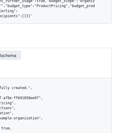
nt_further_usage":true,"budget_scope":"organiz
"","budget_type":"ProductPricing","budget_prod
lerting":
ecipients":[]}}'
rtschema