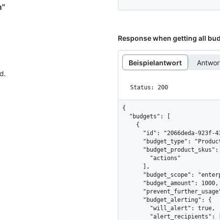
n"
Response when getting all bu
Beispielantwort
Antwo
d.
Status: 200
{

  "budgets": [

    {

      "id": "2066deda-923f-43f9-88d2-62395a28c0cdd",

      "budget_type": "ProductPricing",

      "budget_product_skus": [

        "actions"

      ],

      "budget_scope": "enterprise",

      "budget_amount": 1000,

      "prevent_further_usage": true,

      "budget_alerting": {

        "will_alert": true,

        "alert_recipients": [
