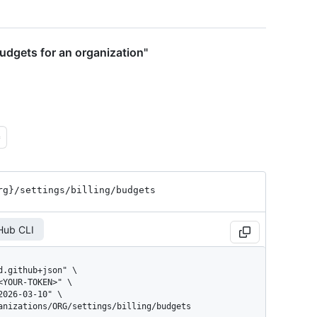
budgets for an organization"
rg}
/settings
/billing
/budgets
Hub CLI
ganizations/ORG/settings/billing/budgets