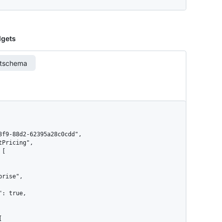
dgets
rtschema