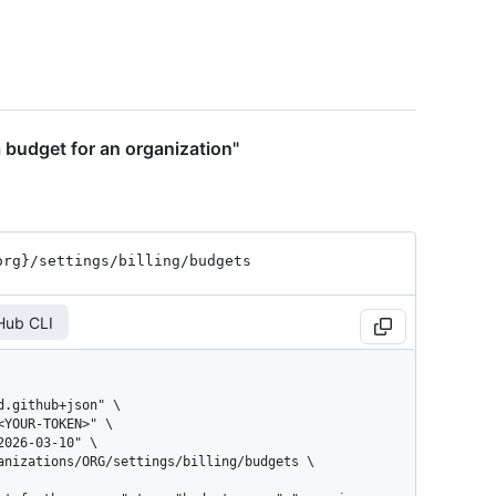
a budget for an organization"
org}
/settings
/billing
/budgets
Hub CLI