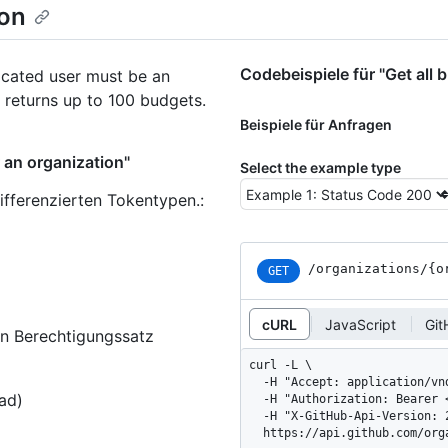
ion
Codebeispiele für "Get all 
ticated user must be an
 returns up to 100 budgets.
Beispiele für Anfragen
r an organization"
Select the example type
ifferenzierten Tokentypen.
:
/organizations
/{o
GET
cURL
JavaScript
Git
en Berechtigungssatz
curl -L \

  -H "Accept: application/vnd.github+json" \

ead)
  -H "Authorization: Bearer <YOUR-TOKEN>" \

  -H "X-GitHub-Api-Version: 2026-03-10" \

  https://api.github.com/or