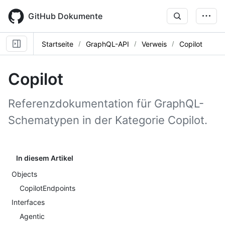
Skip
to
GitHub Dokumente
main
content
Startseite
GraphQL-API
Verweis
Copilot
Copilot
Referenzdokumentation für GraphQL-
Schematypen in der Kategorie Copilot.
In diesem Artikel
Objects
CopilotEndpoints
Interfaces
Agentic