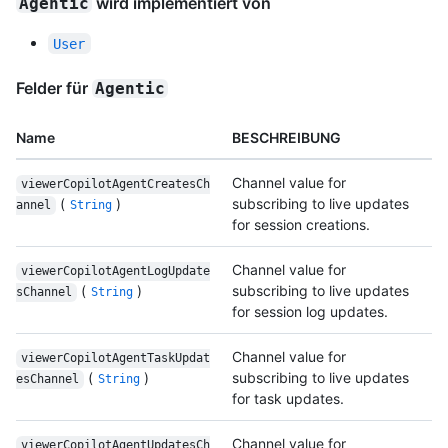
wird implementiert von
Agentic
User
Felder für
Agentic
Name
BESCHREIBUNG
Channel value for
viewerCopilotAgentCreatesCh
(
)
subscribing to live updates
annel
String
for session creations.
Channel value for
viewerCopilotAgentLogUpdate
(
)
subscribing to live updates
sChannel
String
for session log updates.
Channel value for
viewerCopilotAgentTaskUpdat
(
)
subscribing to live updates
esChannel
String
for task updates.
Channel value for
viewerCopilotAgentUpdatesCh