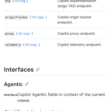
(
)
Copilot experimentation
exp
String
(edge TAS) endpoint.
(
)
Copilot origin tracker
originTracker
String!
endpoint.
(
)
Copilot proxy endpoint.
proxy
String!
(
)
Copilot telemetry endpoint.
telemetry
String!
Interfaces
Agentic
Copilot Agentic fields in context of the current
Interface
viewer.