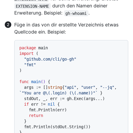
durch den Namen deiner
EXTENSION-NAME
Erweiterung. Beispiel:
.
gh-whoami
Füge in das von dir erstellte Verzeichnis etwas
Quellcode ein. Beispiel:
package
import
 (

"github.com/cli/go-gh"
"fmt"
)

func
main
()
 {

  args := []
string
{
"api"
, 
"user"
, 
"--jq"
, 
`"You are @\(.login) (\(.name))"`
 }

  stdOut, _, err := gh.Exec(args...)

if
 err != 
nil
 {

    fmt.Println(err)

return
  }

  fmt.Println(stdOut.String())
