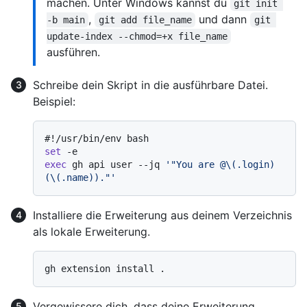
machen. Unter Windows kannst du
git init 
,
und dann
-b main
git add file_name
git 
update-index --chmod=+x file_name
ausführen.
Schreibe dein Skript in die ausführbare Datei.
Beispiel:
#!/usr/bin/env bash
set
exec
 gh api user --jq 
'"You are @\(.login) 
(\(.name))."'
Installiere die Erweiterung aus deinem Verzeichnis
als lokale Erweiterung.
Vergewissere dich, dass deine Erweiterung