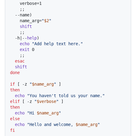
    verbose=1

    ;;

  --name)

    name_arg=
"
$2
"
shift
    ;;

  -h|--
help
)

echo
"Add help text here."
exit
 0

    ;;

esac
shift
done
if
 [ -z 
"
$name_arg
"
then
echo
"You haven't told us your name."
elif
 [ -z 
"
$verbose
"
then
echo
"Hi 
$name_arg
"
else
echo
"Hello and welcome, 
$name_arg
"
fi