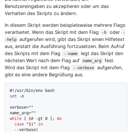
Benutzereingaben zu akzeptieren oder um das
Verhalten des Skripts zu ändern.
In diesem Skript werden beispielsweise mehrere Flags
verarbeitet. Wenn das Skript mit dem Flag
oder
-h
-
aufgerufen wird, gibt das Skript einen Hilfetext
-help
aus, anstatt die Ausführung fortzusetzen. Beim Aufruf
des Skripts mit dem Flag
legt das Skript den
--name
nächsten Wert nach dem Flag auf
fest.
name_arg
Wird das Skript mit dem Flag
aufgerufen,
--verbose
gibt es eine andere Begrüßung aus.
#!/usr/bin/env bash
set
 -e

verbose=
""
name_arg=
""
while
 [ 
$#
 -gt 0 ]; 
do
case
"
$1
"
in
  --verbose)
