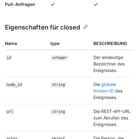
Pull-Anfragen
Eigenschaften für closed
Name
type
BESCHREIBUNG
Der eindeutige
id
integer
Bezeichner des
Ereignisses.
Die
globale
node_id
string
Knoten-ID
des
Ereignisses.
Die REST-API-URL
url
string
zum Abrufen des
Ereignisses.
Die Person, die
actor
object