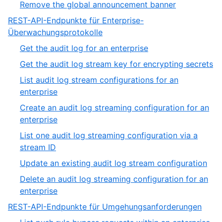
,
Remove the global announcement banner
3
of
3
REST-API-Endpunkte für Enterprise-
3
of
,
Überwachungsprotokolle
3
3
,
Get the audit log for an enterprise
of
1
,
Get the audit log stream key for encrypting secrets
19
of
2
List audit log stream configurations for an
7
of
,
enterprise
7
3
Create an audit log streaming configuration for an
of
,
enterprise
7
4
List one audit log streaming configuration via a
of
,
stream ID
7
5
,
Update an existing audit log stream configuration
of
6
Delete an audit log streaming configuration for an
7
of
,
enterprise
7
7
,
REST-API-Endpunkte für Umgehungsanforderungen
of
4
,