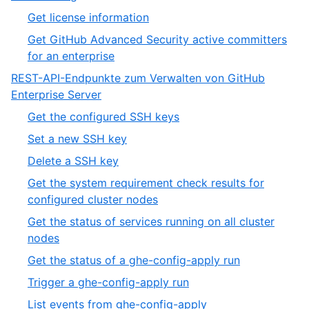
of
9
,
Get license information
4
of
1
Get GitHub Advanced Security active committers
19
of
,
for an enterprise
2
2
REST-API-Endpunkte zum Verwalten von GitHub
of
,
Enterprise Server
2
10
,
Get the configured SSH keys
of
1
,
Set a new SSH key
19
of
2
,
Delete a SSH key
19
of
3
Get the system requirement check results for
19
of
,
configured cluster nodes
19
4
Get the status of services running on all cluster
of
,
nodes
19
5
,
Get the status of a ghe-config-apply run
of
6
,
Trigger a ghe-config-apply run
19
of
7
,
List events from ghe-config-apply
19