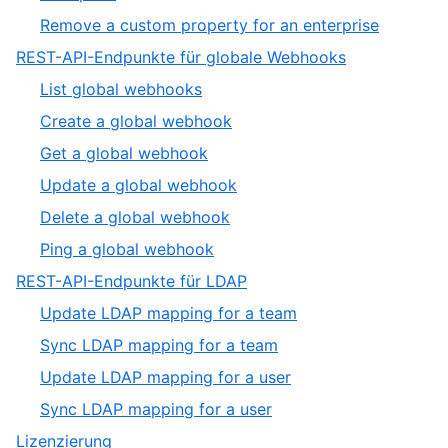
6
5
,
Remove a custom property for an enterprise
of
6
,
REST-API-Endpunkte für globale Webhooks
6
of
7
,
List global webhooks
6
of
1
,
Create a global webhook
19
of
2
,
Get a global webhook
6
of
3
,
Update a global webhook
6
of
4
,
Delete a global webhook
6
of
5
,
Ping a global webhook
6
of
6
,
REST-API-Endpunkte für LDAP
6
of
8
,
Update LDAP mapping for a team
6
of
1
,
Sync LDAP mapping for a team
19
of
2
,
Update LDAP mapping for a user
4
of
3
,
Sync LDAP mapping for a user
4
of
4
,
Lizenzierung
4