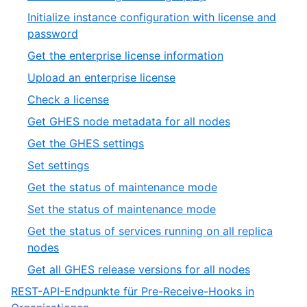
of
8
Initialize instance configuration with license and
19
of
,
password
19
9
,
Get the enterprise license information
of
10
,
Upload an enterprise license
19
of
11
,
Check a license
19
of
12
,
Get GHES node metadata for all nodes
19
of
13
,
Get the GHES settings
19
of
14
,
Set settings
19
of
15
,
Get the status of maintenance mode
19
of
16
,
Set the status of maintenance mode
19
of
17
Get the status of services running on all replica
19
of
,
nodes
19
18
,
Get all GHES release versions for all nodes
of
19
REST-API-Endpunkte für Pre-Receive-Hooks in
19
of
,