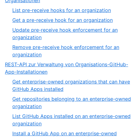
Organisationen
19
11
,
List pre-receive hooks for an organization
of
1
,
Get a pre-receive hook for an organization
19
of
2
Update pre-receive hook enforcement for an
4
of
,
organization
4
3
Remove pre-receive hook enforcement for an
of
,
organization
4
4
REST-API zur Verwaltung von Organisations-GitHub-
of
,
App-Installationen
4
12
Get enterprise-owned organizations that can have
of
,
GitHub Apps installed
19
1
Get repositories belonging to an enterprise-owned
of
,
organization
9
2
List GitHub Apps installed on an enterprise-owned
of
,
organization
9
3
Install a GitHub App on an enterprise-owned
of