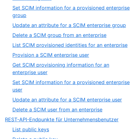
12
3
Set SCIM information for a provisioned enterprise
of
,
group
12
4
,
Update an attribute for a SCIM enterprise group
of
5
,
Delete a SCIM group from an enterprise
12
of
6
,
List SCIM provisioned identities for an enterprise
12
of
7
,
Provision a SCIM enterprise user
12
of
8
Get SCIM provisioning information for an
12
of
,
enterprise user
12
9
Set SCIM information for a provisioned enterprise
of
,
user
12
10
,
Update an attribute for a SCIM enterprise user
of
11
,
Delete a SCIM user from an enterprise
12
of
12
,
REST-API-Endpunkte für Unternehmensbenutzer
12
of
19
,
List public keys
12
of
1
,