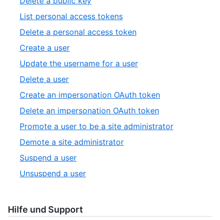
Delete a public key
19
of
2
,
List personal access tokens
13
of
3
,
Delete a personal access token
13
of
4
,
Create a user
13
of
5
,
Update the username for a user
13
of
6
,
Delete a user
13
of
7
,
Create an impersonation OAuth token
13
of
8
,
Delete an impersonation OAuth token
13
of
9
,
Promote a user to be a site administrator
13
of
10
,
Demote a site administrator
13
of
11
,
Suspend a user
13
of
12
,
Unsuspend a user
13
of
13
13
of
13
Hilfe und Support