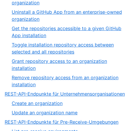
,
organization
9
4
Uninstall a GitHub App from an enterprise-owned
of
,
organization
9
5
Get the repositories accessible to a given GitHub
of
,
App installation
9
6
Toggle installation repository access between
of
,
selected and all repositories
9
7
Grant repository access to an organization
of
,
installation
9
8
Remove repository access from an organization
of
,
installation
9
9
,
REST-API-Endpunkte für Unternehmensorganisationen
of
13
,
Create an organization
9
of
1
,
Update an organization name
19
of
2
,
REST-API-Endpunkte für Pre-Receive-Umgebungen
2
of
14
,