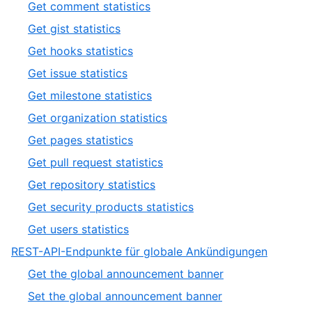
,
Get comment statistics
19
of
2
,
Get gist statistics
12
of
3
,
Get hooks statistics
12
of
4
,
Get issue statistics
12
of
5
,
Get milestone statistics
12
of
6
,
Get organization statistics
12
of
7
,
Get pages statistics
12
of
8
,
Get pull request statistics
12
of
9
,
Get repository statistics
12
of
10
,
Get security products statistics
12
of
11
,
Get users statistics
12
of
12
,
REST-API-Endpunkte für globale Ankündigungen
12
of
2
,
Get the global announcement banner
12
of
1
,
Set the global announcement banner
19
of
2