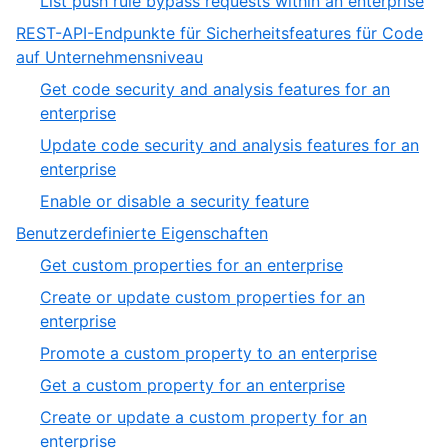
List push rule bypass requests within an enterprise
7
of
1
REST-API-Endpunkte für Sicherheitsfeatures für Code
19
of
,
auf Unternehmensniveau
1
5
Get code security and analysis features for an
of
,
enterprise
19
1
Update code security and analysis features for an
of
,
enterprise
3
2
,
Enable or disable a security feature
of
3
,
Benutzerdefinierte Eigenschaften
3
of
6
,
Get custom properties for an enterprise
3
of
1
Create or update custom properties for an
19
of
,
enterprise
6
2
,
Promote a custom property to an enterprise
of
3
,
Get a custom property for an enterprise
6
of
4
Create or update a custom property for an
6
of
,
enterprise