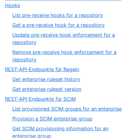
of
,
Hooks
5
16
,
List pre-receive hooks for a repository
of
1
,
Get a pre-receive hook for a repository
19
of
2
Update pre-receive hook enforcement for a
4
of
,
repository
4
3
Remove pre-receive hook enforcement for a
of
,
repository
4
4
,
REST-API-Endpunkte für Regeln
of
17
,
Get enterprise ruleset history
4
of
1
,
Get enterprise ruleset version
19
of
2
,
REST-API-Endpunkte für SCIM
2
of
18
,
List provisioned SCIM groups for an enterprise
2
of
1
,
Provision a SCIM enterprise group
19
of
2
Get SCIM provisioning information for an
12
of
,
enterprise group