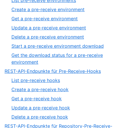
List pre-receive environments
2
of
1
,
Create a pre-receive environment
19
of
2
,
Get a pre-receive environment
7
of
3
,
Update a pre-receive environment
7
of
4
,
Delete a pre-receive environment
7
of
5
,
Start a pre-receive environment download
7
of
6
Get the download status for a pre-receive
7
of
,
environment
7
7
,
REST-API-Endpunkte für Pre-Receive-Hooks
of
15
,
List pre-receive hooks
7
of
1
,
Create a pre-receive hook
19
of
2
,
Get a pre-receive hook
5
of
3
,
Update a pre-receive hook
5
of
4
,
Delete a pre-receive hook
5
of
5
REST-API-Endpunkte für Repository-Pre-Receive-
5