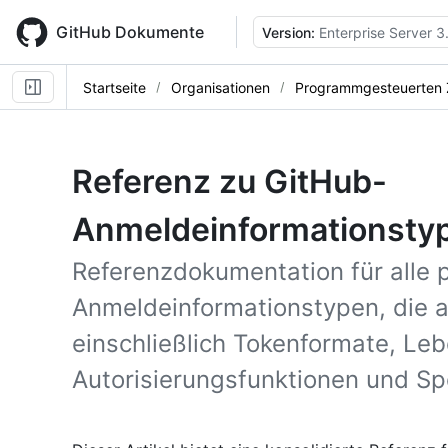
Skip
to
GitHub Dokumente
Version:
Enterprise Server 3
main
content
Startseite
Organisationen
Programmgesteuerten Z
Referenz zu GitHub-
Anmeldeinformationsty
Referenzdokumentation für alle
Anmeldeinformationstypen, die a
einschließlich Tokenformate, Le
Autorisierungsfunktionen und Sp