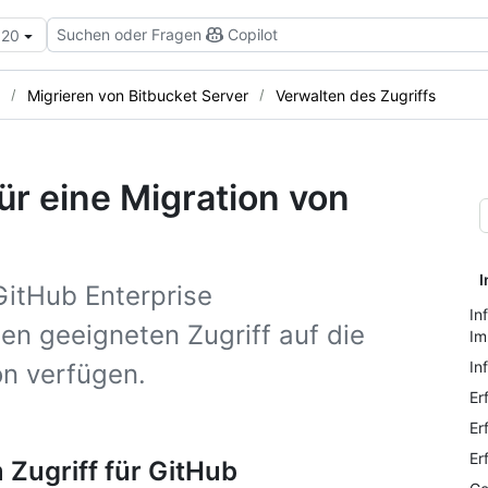
Suchen oder Fragen
Copilot
.20
Migrieren von Bitbucket Server
Verwalten des Zugriffs
ür eine Migration von
I
GitHub Enterprise
In
nen geeigneten Zugriff auf die
Im
In
on verfügen.
Er
Er
Er
 Zugriff für GitHub