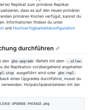
sierte) Replikat zum primäres Replikat
alisieren, dass es auf den neuen primären
erenden primären Knoten verfügst, kannst du
en. Informationen findest du unter
on
und
Hochverfügbarkeitskonfiguration
lichung durchführen
de den
-Befehl mit dem
ghe-upgrade
--allow-
ss die Replikation vorübergehend angehalten
ausgeführt wird oder
epl-stop
ghe-repl-
lback eines Upgrades durchführst, musst du
verwenden. Hotpatchpaketdateien mit der