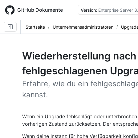
Skip
to
GitHub Dokumente
Version:
Enterprise Server 3
main
content
Startseite
Unternehmensadministratoren
Upgrade
Wiederherstellung nach
fehlgeschlagenen Upgr
Erfahre, wie du ein fehlgeschla
kannst.
Wenn ein Upgrade fehlschlägt oder unterbrochen wi
vorherigen Zustand zurücksetzen. Der entsprec
Wenn deine Instanz für hohe Verfügbarkeit konfig