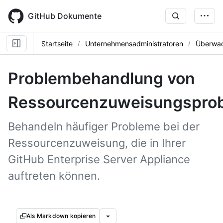
Skip
to
GitHub Dokumente
main
content
Startseite
Unternehmensadministratoren
Überwac
Problembehandlung von
Ressourcenzuweisungspro
Behandeln häufiger Probleme bei der
Ressourcenzuweisung, die in Ihrer
GitHub Enterprise Server Appliance
auftreten können.
Als Markdown kopieren