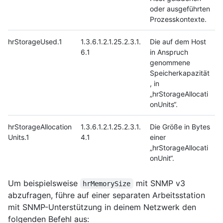
oder ausgeführten
Prozesskontexte.
hrStorageUsed.1
1.3.6.1.2.1.25.2.3.1.
Die auf dem Host
6.1
in Anspruch
genommene
Speicherkapazität
, in
„hrStorageAllocati
onUnits“.
hrStorageAllocation
1.3.6.1.2.1.25.2.3.1.
Die Größe in Bytes
Units.1
4.1
einer
„hrStorageAllocati
onUnit“.
Um beispielsweise
mit SNMP v3
hrMemorySize
abzufragen, führe auf einer separaten Arbeitsstation
mit SNMP-Unterstützung in deinem Netzwerk den
folgenden Befehl aus: