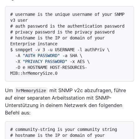
# 
username is the unique username of your SNMP 
v3 user
# 
auth password is the authentication password
# 
privacy password is the privacy password
# 
hostname is the IP or domain of your 
Enterprise instance
$ 
snmpget -v 3 -u USERNAME -l authPriv \

  -A 
"AUTH PASSWORD"
 -a SHA \

  -X 
"PRIVACY PASSWORD"
 -x AES \

  -O e HOSTNAME HOST-RESOURCES-
MIB::hrMemorySize.0
Um
mit SNMP v2c abzufragen, führe
hrMemorySize
auf einer separaten Arbeitsstation mit SNMP-
Unterstützung in deinem Netzwerk den folgenden
Befehl aus:
# 
community-string is your community string
# 
hostname is the IP or domain of your 