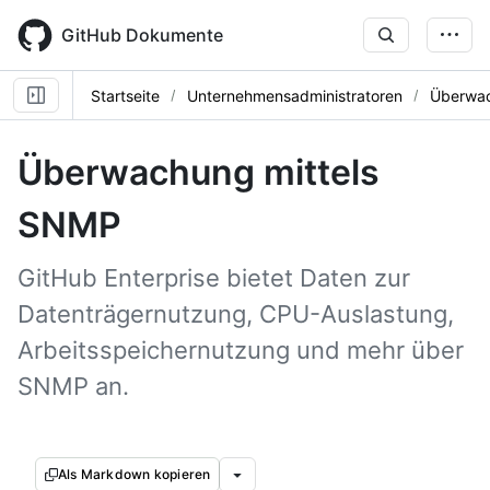
Skip
to
GitHub Dokumente
main
content
Startseite
Unternehmensadministratoren
Überwac
Überwachung mittels
SNMP
GitHub Enterprise bietet Daten zur
Datenträgernutzung, CPU-Auslastung,
Arbeitsspeichernutzung und mehr über
SNMP an.
Als Markdown kopieren