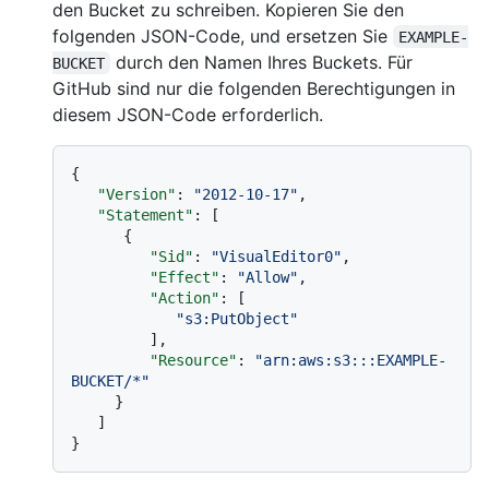
den Bucket zu schreiben. Kopieren Sie den
folgenden JSON-Code, und ersetzen Sie
EXAMPLE-
durch den Namen Ihres Buckets. Für
BUCKET
GitHub sind nur die folgenden Berechtigungen in
diesem JSON-Code erforderlich.
{
"Version"
:
"2012-10-17"
,
"Statement"
:
[
{
"Sid"
:
"VisualEditor0"
,
"Effect"
:
"Allow"
,
"Action"
:
[
"s3:PutObject"
]
,
"Resource"
:
"arn:aws:s3:::EXAMPLE-
BUCKET/*"
}
]
}