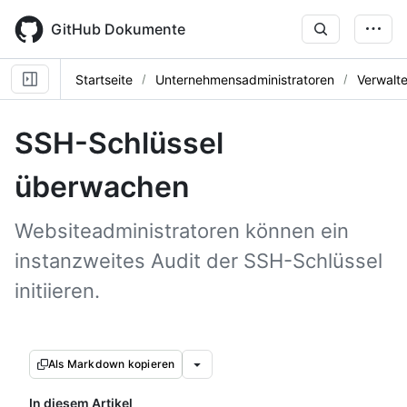
Skip
to
GitHub Dokumente
main
content
Startseite
Unternehmensadministratoren
Verwalt
SSH-Schlüssel
überwachen
Websiteadministratoren können ein
instanzweites Audit der SSH-Schlüssel
initiieren.
Als Markdown kopieren
In diesem Artikel