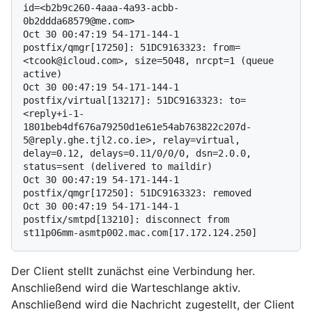
id=<b2b9c260-4aaa-4a93-acbb-
0b2ddda68579@me.com>

Oct 30 00:47:19 54-171-144-1 
postfix/qmgr[17250]: 51DC9163323: from=
<tcook@icloud.com>, size=5048, nrcpt=1 (queue 
active)

Oct 30 00:47:19 54-171-144-1 
postfix/virtual[13217]: 51DC9163323: to=
<reply+i-1-
1801beb4df676a79250d1e61e54ab763822c207d-
5@reply.ghe.tjl2.co.ie>, relay=virtual, 
delay=0.12, delays=0.11/0/0/0, dsn=2.0.0, 
status=sent (delivered to maildir)

Oct 30 00:47:19 54-171-144-1 
postfix/qmgr[17250]: 51DC9163323: removed

Oct 30 00:47:19 54-171-144-1 
postfix/smtpd[13210]: disconnect from 
Der Client stellt zunächst eine Verbindung her.
Anschließend wird die Warteschlange aktiv.
Anschließend wird die Nachricht zugestellt, der Client