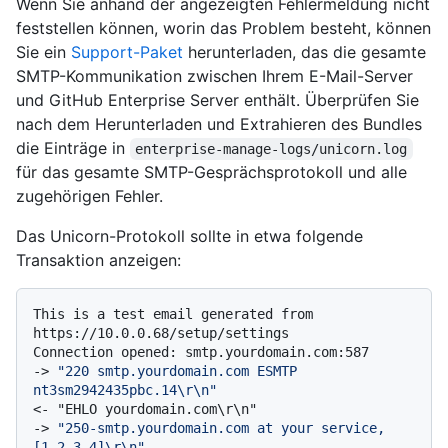
Wenn Sie anhand der angezeigten Fehlermeldung nicht
feststellen können, worin das Problem besteht, können
Sie ein
Support-Paket
herunterladen, das die gesamte
SMTP-Kommunikation zwischen Ihrem E-Mail-Server
und GitHub Enterprise Server enthält. Überprüfen Sie
nach dem Herunterladen und Extrahieren des Bundles
die Einträge in
enterprise-manage-logs/unicorn.log
für das gesamte SMTP-Gesprächsprotokoll und alle
zugehörigen Fehler.
Das Unicorn-Protokoll sollte in etwa folgende
Transaktion anzeigen:
This is a test email generated from 
https://10.0.0.68/setup/settings

-> 
"220 smtp.yourdomain.com ESMTP 
nt3sm2942435pbc.14\r\n"
-> 
"250-smtp.yourdomain.com at your service, 
[1.2.3.4]\r\n"