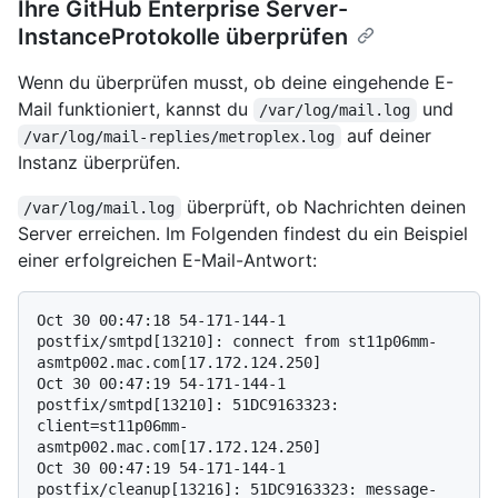
Ihre GitHub Enterprise Server-
InstanceProtokolle überprüfen
Wenn du überprüfen musst, ob deine eingehende E-
Mail funktioniert, kannst du
und
/var/log/mail.log
auf deiner
/var/log/mail-replies/metroplex.log
Instanz überprüfen.
überprüft, ob Nachrichten deinen
/var/log/mail.log
Server erreichen. Im Folgenden findest du ein Beispiel
einer erfolgreichen E-Mail-Antwort:
Oct 30 00:47:18 54-171-144-1 
postfix/smtpd[13210]: connect from st11p06mm-
asmtp002.mac.com[17.172.124.250]

Oct 30 00:47:19 54-171-144-1 
postfix/smtpd[13210]: 51DC9163323: 
client=st11p06mm-
asmtp002.mac.com[17.172.124.250]

Oct 30 00:47:19 54-171-144-1 
postfix/cleanup[13216]: 51DC9163323: message-