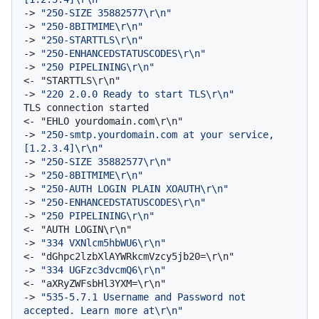
-> 
"250-SIZE 35882577\r\n"
-> 
"250-8BITMIME\r\n"
-> 
"250-STARTTLS\r\n"
-> 
"250-ENHANCEDSTATUSCODES\r\n"
-> 
"250 PIPELINING\r\n"
-> 
"220 2.0.0 Ready to start TLS\r\n"
TLS connection started

-> 
"250-smtp.yourdomain.com at your service, 
[1.2.3.4]\r\n"
-> 
"250-SIZE 35882577\r\n"
-> 
"250-8BITMIME\r\n"
-> 
"250-AUTH LOGIN PLAIN XOAUTH\r\n"
-> 
"250-ENHANCEDSTATUSCODES\r\n"
-> 
"250 PIPELINING\r\n"
-> 
"334 VXNlcm5hbWU6\r\n"
-> 
"334 UGFzc3dvcmQ6\r\n"
-> 
"535-5.7.1 Username and Password not 
accepted. Learn more at\r\n"