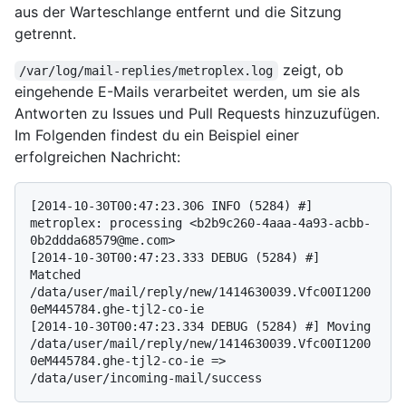
aus der Warteschlange entfernt und die Sitzung
getrennt.
zeigt, ob
/var/log/mail-replies/metroplex.log
eingehende E-Mails verarbeitet werden, um sie als
Antworten zu Issues und Pull Requests hinzuzufügen.
Im Folgenden findest du ein Beispiel einer
erfolgreichen Nachricht:
[2014-10-30T00:47:23.306 INFO (5284) #] 
metroplex: processing <b2b9c260-4aaa-4a93-acbb-
0b2ddda68579@me.com>

[2014-10-30T00:47:23.333 DEBUG (5284) #] 
Matched 
/data/user/mail/reply/new/1414630039.Vfc00I1200
0eM445784.ghe-tjl2-co-ie

[2014-10-30T00:47:23.334 DEBUG (5284) #] Moving 
/data/user/mail/reply/new/1414630039.Vfc00I1200
0eM445784.ghe-tjl2-co-ie => 