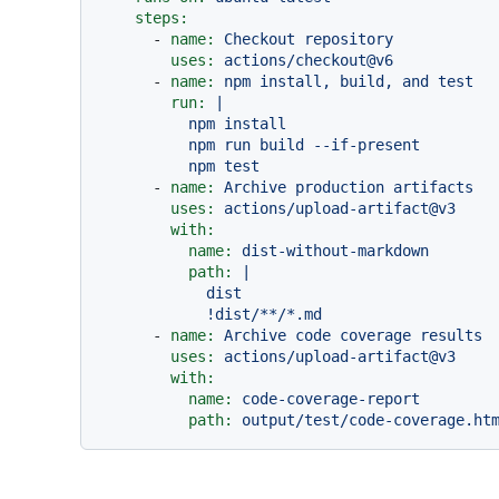
steps:
-
name:
Checkout
repository
uses:
actions/checkout@v6
-
name:
npm
install,
build,
and
test
run:
|

          npm install

          npm run build --if-present

-
name:
Archive
production
artifacts
uses:
actions/upload-artifact@v3
with:
name:
dist-without-markdown
path:
|

            dist

-
name:
Archive
code
coverage
results
uses:
actions/upload-artifact@v3
with:
name:
code-coverage-report
path:
output/test/code-coverage.ht