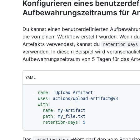
Konfigurieren eines benutzerdef
Aufbewahrungszeitraums für Ar
Du kannst einen benutzerdefinierten Aufbewahrung
die von einem Workflow erstellt wurden. Wenn du
Artefakts verwendest, kannst du
retention-days
verwenden. In diesem Beispiel wird veranschaulic
Aufbewahrungszeitraum von 5 Tagen für das Ar
YAML
-
name:
'Upload Artifact'
uses:
actions/upload-artifact@v3
with:
name:
my-artifact
path:
my_file.txt
retention-days:
5
Der
-Wert darf den vom Reposit
retention-days