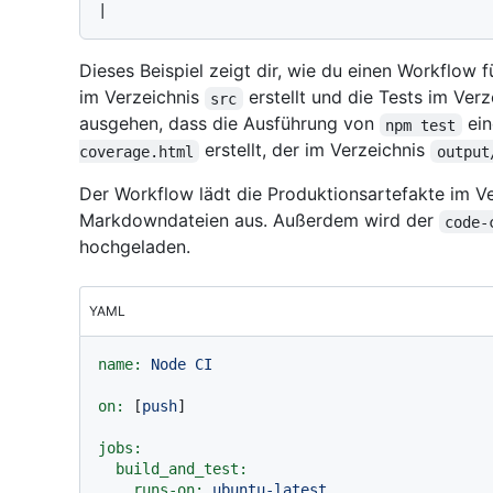
Dieses Beispiel zeigt dir, wie du einen Workflow f
im Verzeichnis
erstellt und die Tests im Ver
src
ausgehen, dass die Ausführung von
ein
npm test
erstellt, der im Verzeichnis
coverage.html
output
Der Workflow lädt die Produktionsartefakte im V
Markdowndateien aus. Außerdem wird der
code-
hochgeladen.
YAML
name:
Node
CI
on:
 [
push
]

jobs:
build_and_test:
runs-on:
ubuntu-latest