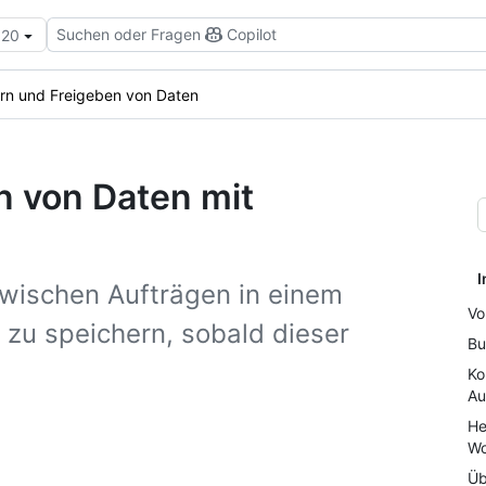
Suchen oder Fragen
Copilot
.20
rn und Freigeben von Daten
n von Daten mit
I
wischen Aufträgen in einem
Vo
zu speichern, sobald dieser
Bu
Ko
Au
He
Wo
Üb