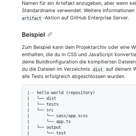
Namen für ein Artefakt anzugeben, aber wenn k
Standardname verwendet. Weitere Informationen z
-Aktion auf GitHub Enterprise Server.
artifact
Beispiel
Zum Beispiel kann dein Projektarchiv oder eine
enthalten, die du in CSS und JavaScript konvert
deine Buildkonfiguration die kompilierten Dateien
du die Dateien im Verzeichnis
auf deinem W
dist
alle Tests erfolgreich abgeschlossen wurden.
|-- hello-world (repository)

|   └── dist

|   └── tests

|   └── src

|       └── sass/app.scss

|       └── app.ts

|   └── output

|       └── test
