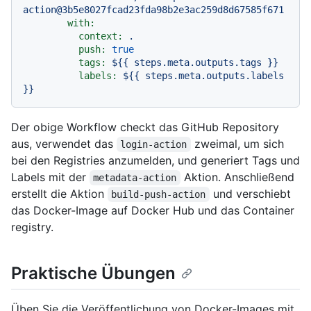
action@3b5e8027fcad23fda98b2e3ac259d8d67585f671
with:
context:
.
push:
true
tags:
${{
steps.meta.outputs.tags
}}
labels:
${{
steps.meta.outputs.labels
}}
Der obige Workflow checkt das GitHub Repository
aus, verwendet das
zweimal, um sich
login-action
bei den Registries anzumelden, und generiert Tags und
Labels mit der
Aktion. Anschließend
metadata-action
erstellt die Aktion
und verschiebt
build-push-action
das Docker-Image auf Docker Hub und das Container
registry.
Praktische Übungen
Üben Sie die Veröffentlichung von Docker-Images mit