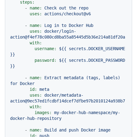
steps:
-
name:
Check
out
the
repo
uses:
actions/checkout@v6
-
name:
Log
in
to
Docker
Hub
uses:
docker/login-
action@f4ef78c080cd8ba55a85445d5b36e214a81df20a
with:
username:
${{
secrets.DOCKER_USERNAME
}}
password:
${{
secrets.DOCKER_PASSWORD
}}
-
name:
Extract
metadata
(tags,
labels)
for
Docker
id:
meta
uses:
docker/metadata-
action@9ec57ed1fcdbf14dcef7dfbe97b2010124a938b7
with:
images:
my-docker-hub-namespace/my-
docker-hub-repository
-
name:
Build
and
push
Docker
image
id:
push