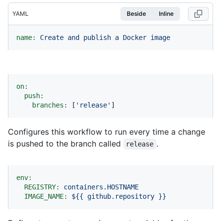
YAML
Beside
Inline
name:
Create
and
publish
a
Docker
image
on:
push:
branches:
 [
'release'
]
Configures this workflow to run every time a change
is pushed to the branch called
.
release
env:
REGISTRY:
containers.HOSTNAME
IMAGE_NAME:
${{
github.repository
}}