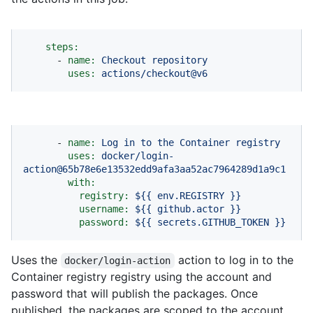
steps:
-
name:
Checkout
repository
uses:
actions/checkout@v6
-
name:
Log
in
to
the
Container
registry
uses:
docker/login-
action@65b78e6e13532edd9afa3aa52ac7964289d1a9c1
with:
registry:
${{
env.REGISTRY
}}
username:
${{
github.actor
}}
password:
${{
secrets.GITHUB_TOKEN
}}
Uses the
action to log in to the
docker/login-action
Container registry registry using the account and
password that will publish the packages. Once
published, the packages are scoped to the account