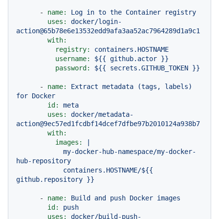
-
name:
Log
in
to
the
Container
registry
uses:
docker/login-
action@65b78e6e13532edd9afa3aa52ac7964289d1a9c1
with:
registry:
containers.HOSTNAME
username:
${{
github.actor
}}
password:
${{
secrets.GITHUB_TOKEN
}}
-
name:
Extract
metadata
(tags,
labels)
for
Docker
id:
meta
uses:
docker/metadata-
action@9ec57ed1fcdbf14dcef7dfbe97b2010124a938b7
with:
images:
|

            my-docker-hub-namespace/my-docker-
hub-repository

            containers.HOSTNAME/${{ 
-
name:
Build
and
push
Docker
images
id:
push
uses:
docker/build-push-