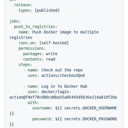
release:
types:
 [
published
]

jobs:
push_to_registries:
name:
Push
Docker
image
to
multiple
registries
runs-on:
 [
self-hosted
]

permissions:
packages:
write
contents:
read
steps:
-
name:
Check
out
the
repo
uses:
actions/checkout@v6
-
name:
Log
in
to
Docker
Hub
uses:
docker/login-
action@f4ef78c080cd8ba55a85445d5b36e214a81df20a
with:
username:
${{
secrets.DOCKER_USERNAME
}}
password:
${{
secrets.DOCKER_PASSWORD
}}