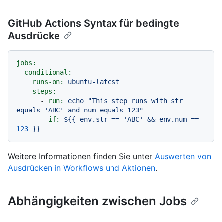
GitHub Actions Syntax für bedingte
Ausdrücke
jobs:
conditional:
runs-on:
ubuntu-latest
steps:
-
run:
echo
"This step runs with str 
equals 'ABC' and num equals 123"
if:
${{
env.str
==
'ABC'
&&
env.num
==
123
}}
Weitere Informationen finden Sie unter
Auswerten von
Ausdrücken in Workflows und Aktionen
.
Abhängigkeiten zwischen Jobs