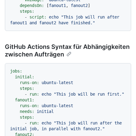
dependsOn:
 [
fanout1
, 
fanout2
]

steps:
-
script:
echo
"This job will run after 
fanout1 and fanout2 have finished."
GitHub Actions Syntax für Abhängigkeiten
zwischen Aufträgen
jobs:
initial:
runs-on:
ubuntu-latest
steps:
-
run:
echo
"This job will be run first."
fanout1:
runs-on:
ubuntu-latest
needs:
initial
steps:
-
run:
echo
"This job will run after the 
initial job, in parallel with fanout2."
fanout2: