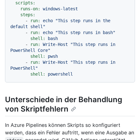
scripts:
runs-on:
windows-latest
steps:
-
run:
echo
"This step runs in the 
default shell"
-
run:
echo
"This step runs in bash"
shell:
bash
-
run:
Write-Host
"This step runs in 
PowerShell Core"
shell:
pwsh
-
run:
Write-Host
"This step runs in 
PowerShell"
shell:
powershell
Unterschiede in der Behandlung
von Skriptfehlern
In Azure Pipelines können Skripts so konfiguriert
werden, dass ein Fehler auftritt, wenn eine Ausgabe an
gesendet wird. GitHub Actions unterstützt