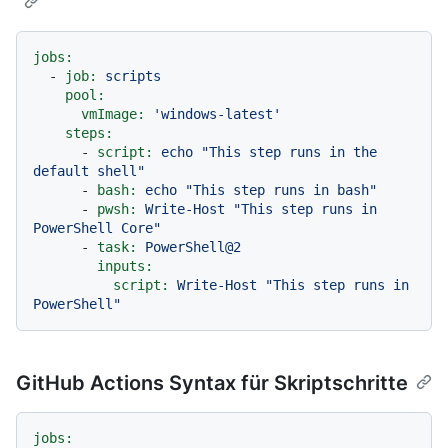
jobs:
-
job:
scripts
pool:
vmImage:
'windows-latest'
steps:
-
script:
echo
"This step runs in the 
default shell"
-
bash:
echo
"This step runs in bash"
-
pwsh:
Write-Host
"This step runs in 
PowerShell Core"
-
task:
PowerShell@2
inputs:
script:
Write-Host
"This step runs in 
PowerShell"
GitHub Actions Syntax für Skriptschritte
jobs: