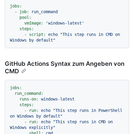
jobs:
-
job:
run_command
pool:
vmImage:
'windows-latest'
steps:
-
script:
echo
"This step runs in CMD on 
Windows by default"
GitHub Actions Syntax zum Angeben von
CMD
jobs:
run_command:
runs-on:
windows-latest
steps:
-
run:
echo
"This step runs in PowerShell 
on Windows by default"
-
run:
echo
"This step runs in CMD on 
Windows explicitly"
shell:
cmd