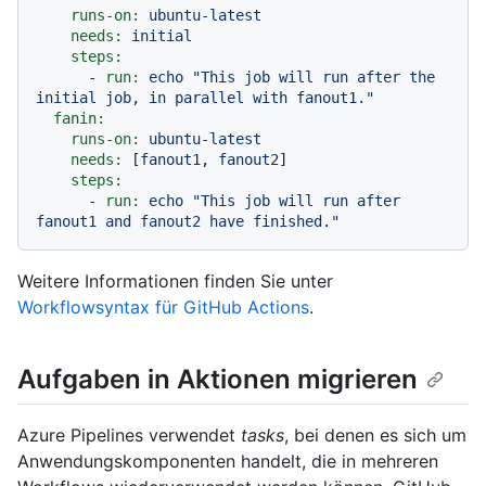
runs-on:
ubuntu-latest
needs:
initial
steps:
-
run:
echo
"This job will run after the 
initial job, in parallel with fanout1."
fanin:
runs-on:
ubuntu-latest
needs:
 [
fanout1
, 
fanout2
]

steps:
-
run:
echo
"This job will run after 
fanout1 and fanout2 have finished."
Weitere Informationen finden Sie unter
Workflowsyntax für GitHub Actions
.
Aufgaben in Aktionen migrieren
Azure Pipelines verwendet
tasks
, bei denen es sich um
Anwendungskomponenten handelt, die in mehreren