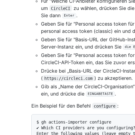
Für "Welche CI-Anbieter konfigurieren Sie
um
zu wählen, drücken Sie di
CircleCI
Sie dann
.
Enter
Geben Sie für "Personal access token für
personal access token (classic) ein und 
Geben Sie für "Basis-URL der GitHub-Ins
Server-Instanz ein, und drücken Sie
die 
Geben Sie für "Personal access token for
CircleCI-API-Token ein, das Sie zuvor er
Drücke bei „Basis-URL der CircleCI-Insta
(
) zu akzeptieren.
https://circleci.com
Gib als „Name der CircleCI-Organisation
ein, und drücke die
.
EINGABETASTE
Ein Beispiel für den Befehl
:
configure
$ 
gh actions-importer configure
✔ Which CI providers are you configuring?
Enter the following values (leave empty t