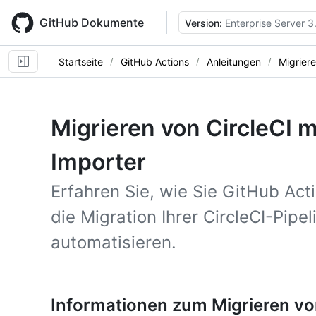
Skip
to
GitHub Dokumente
Version:
Enterprise Server 3
main
content
Startseite
GitHub Actions
Anleitungen
Migrier
Migrieren von CircleCI m
Importer
Erfahren Sie, wie Sie GitHub Ac
die Migration Ihrer CircleCI-Pipe
automatisieren.
Informationen zum Migrieren von