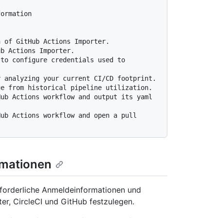
ormation

rmationen
rforderliche Anmeldeinformationen und
er, CircleCI und GitHub festzulegen.