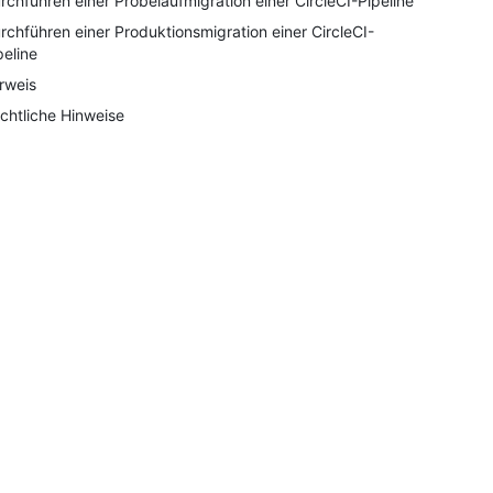
rchführen einer Probelaufmigration einer CircleCI-Pipeline
rchführen einer Produktionsmigration einer CircleCI-
peline
rweis
chtliche Hinweise