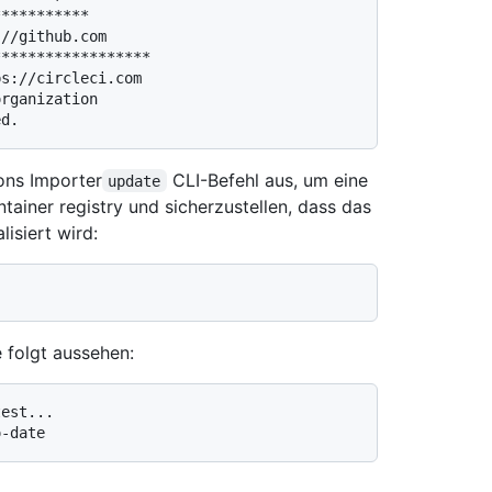
**********

//github.com

*****************

s://circleci.com

rganization

ons Importer
CLI-Befehl aus, um eine
update
ainer registry und sicherzustellen, dass das
isiert wird:
 folgt aussehen:
est...
