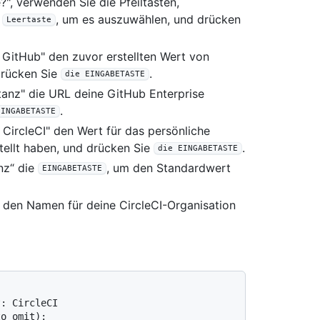
?", verwenden Sie die Pfeiltasten,
e
, um es auszuwählen, und drücken
Leertaste
 GitHub" den zuvor erstellten Wert von
drücken Sie
.
die EINGABETASTE
tanz" die URL deine GitHub Enterprise
.
EINGABETASTE
 CircleCI" den Wert für das persönliche
stellt haben, und drücken Sie
.
die EINGABETASTE
nz“ die
, um den Standardwert
EINGABETASTE
“ den Namen für deine CircleCI-Organisation
: CircleCI

o omit):
