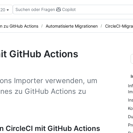
Suchen oder Fragen
Copilot
.20
en zu GitHub Actions
Automatisierte Migrationen
CircleCI-Migra
it GitHub Actions
I
tions Importer verwenden, um
In
lines zu GitHub Actions zu
Im
In
Ko
Du
Pr
 CircleCI mit GitHub Actions