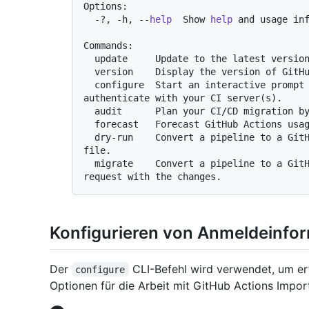
Options:

  -?, -h, --
help
  Show 
help
 and usage inf
Commands:

  update     Update to the latest version of GitHub Actions Importer.

  version    Display the version of GitHub Actions Importer.

  configure  Start an interactive prompt to configure credentials used to 
authenticate with your CI server(s).

  audit      Plan your CI/CD migration by analyzing your current CI/CD footprint.

  forecast   Forecast GitHub Actions usage from historical pipeline utilization.

  dry-run    Convert a pipeline to a GitHub Actions workflow and output its yaml 
file.

  migrate    Convert a pipeline to a GitHub Actions workflow and open a pull 
Konfigurieren von Anmeldeinfo
Der
CLI-Befehl wird verwendet, um e
configure
Optionen für die Arbeit mit GitHub Actions Import