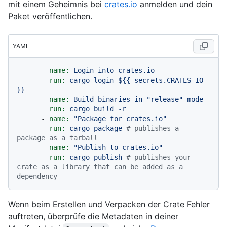
mit einem Geheimnis bei
crates.io
anmelden und dein
Paket veröffentlichen.
YAML
-
name:
Login
into
crates.io
run:
cargo
login
${{
secrets.CRATES_IO
}}
-
name:
Build
binaries
in
"release"
mode
run:
cargo
build
-r
-
name:
"Package for crates.io"
run:
cargo
package
# publishes a 
package as a tarball
-
name:
"Publish to crates.io"
run:
cargo
publish
# publishes your 
crate as a library that can be added as a 
dependency
Wenn beim Erstellen und Verpacken der Crate Fehler
auftreten, überprüfe die Metadaten in deiner