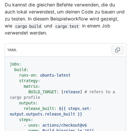
Du kannst die gleichen Befehle verwenden, die du
auch lokal verwendest, um deinen Code zu bauen und
zu testen. In diesem Beispielworkflow wird gezeigt,
wie
und
in einem Job
cargo build
cargo test
verwendet werden.
YAML
jobs:
build:
runs-on:
ubuntu-latest
strategy:
matrix:
BUILD_TARGET:
 [
release
] 
# refers to a 
cargo profile
outputs:
release_built:
${{
steps.set-
output.outputs.release_built
}}
steps:
-
uses:
actions/checkout@v6
-
name:
Build
binaries
in
"$
{{ 