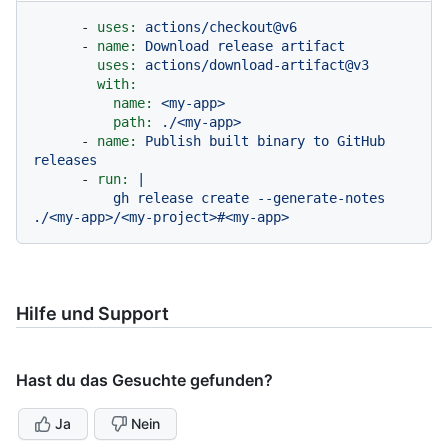
-
uses:
actions/checkout@v6
-
name:
Download
release
artifact
uses:
actions/download-artifact@v3
with:
name:
<my-app>
path:
./<my-app>
-
name:
Publish
built
binary
to
GitHub
releases
-
run:
|

          gh release create --generate-notes 
Hilfe und Support
Hast du das Gesuchte gefunden?
Ja
Nein