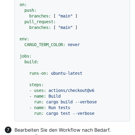
on:
push:
branches:
 [ 
"main"
 ]

pull_request:
branches:
 [ 
"main"
 ]

env:
CARGO_TERM_COLOR:
never
jobs:
build:
runs-on:
ubuntu-latest
steps:
-
uses:
actions/checkout@v6
-
name:
Build
run:
cargo
build
--verbose
-
name:
Run
tests
run:
cargo
test
--verbose
Bearbeiten Sie den Workflow nach Bedarf.