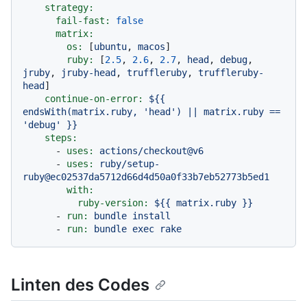
strategy:
fail-fast:
false
matrix:
os:
 [
ubuntu
, 
macos
]

ruby:
 [
2.5
, 
2.6
, 
2.7
, 
head
, 
debug
, 
jruby
, 
jruby-head
, 
truffleruby
, 
truffleruby-
head
]

continue-on-error:
${{
endsWith(matrix.ruby,
'head'
)
||
matrix.ruby
==
'debug'
}}
steps:
-
uses:
actions/checkout@v6
-
uses:
ruby/setup-
ruby@ec02537da5712d66d4d50a0f33b7eb52773b5ed1
with:
ruby-version:
${{
matrix.ruby
}}
-
run:
bundle
install
-
run:
bundle
exec
rake
Linten des Codes