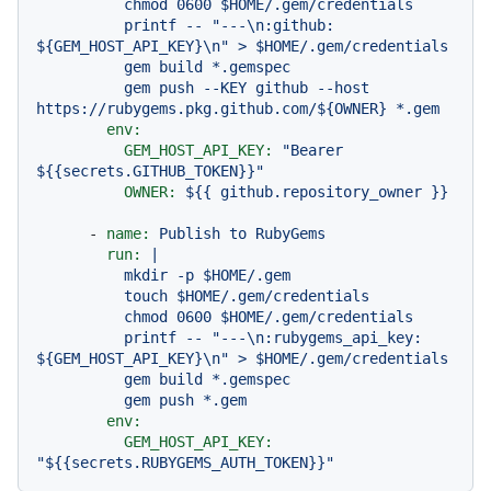
          chmod 0600 $HOME/.gem/credentials

          printf -- "---\n:github: 
${GEM_HOST_API_KEY}\n" > $HOME/.gem/credentials

          gem build *.gemspec

          gem push --KEY github --host 
env:
GEM_HOST_API_KEY:
"Bearer 
$
{{secrets.GITHUB_TOKEN}}
"
OWNER:
${{
github.repository_owner
}}
-
name:
Publish
to
RubyGems
run:
|

          mkdir -p $HOME/.gem

          touch $HOME/.gem/credentials

          chmod 0600 $HOME/.gem/credentials

          printf -- "---\n:rubygems_api_key: 
${GEM_HOST_API_KEY}\n" > $HOME/.gem/credentials

          gem build *.gemspec

env:
GEM_HOST_API_KEY:
"$
{{secrets.RUBYGEMS_AUTH_TOKEN}}
"