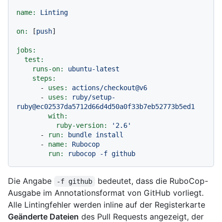
name:
Linting
on:
 [
push
]

jobs:
test:
runs-on:
ubuntu-latest
steps:
-
uses:
actions/checkout@v6
-
uses:
ruby/setup-
ruby@ec02537da5712d66d4d50a0f33b7eb52773b5ed1
with:
ruby-version:
'2.6'
-
run:
bundle
install
-
name:
Rubocop
run:
rubocop
-f
github
Die Angabe
bedeutet, dass die RuboCop-
-f github
Ausgabe im Annotationsformat von GitHub vorliegt.
Alle Lintingfehler werden inline auf der Registerkarte
Geänderte Dateien
des Pull Requests angezeigt, der