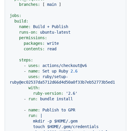
branches:
 [ 
main
 ]

jobs:
build:
name:
Build
+
Publish
runs-on:
ubuntu-latest
permissions:
packages:
write
contents:
read
steps:
-
uses:
actions/checkout@v6
-
name:
Set
up
Ruby
2.6
uses:
ruby/setup-
ruby@ec02537da5712d66d4d50a0f33b7eb52773b5ed1
with:
ruby-version:
'2.6'
-
run:
bundle
install
-
name:
Publish
to
GPR
run:
|

          mkdir -p $HOME/.gem

          touch $HOME/.gem/credentials
