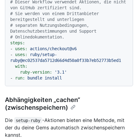
# Dieser Workflow verwendet Aktionen, die nicht 
von GitHub zertifiziert sind.
# Sie werden von einem Drittanbieter 
bereitgestellt und unterliegen
# separaten Nutzungsbedingungen, 
Datenschutzbestimmungen und Support
# Onlinedokumentation.
steps:
-
uses:
actions/checkout@v6
-
uses:
ruby/setup-
ruby@ec02537da5712d66d4d50a0f33b7eb52773b5ed1
with:
ruby-version:
'3.1'
-
run:
bundle
install
Abhängigkeiten „cachen“
(zwischenspeichern)
Die
-Aktionen bieten eine Methode, mit
setup-ruby
der du deine Gems automatisch zwischenspeichern
kannst.