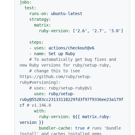
jobs:
test:
runs-on:
ubuntu-latest
strategy:
matrix:
ruby-version:
 [
'2.6'
, 
'2.7'
, 
'3.0'
]

steps:
-
uses:
actions/checkout@v6
-
name:
Set
up
Ruby
# To automatically get bug fixes and 
new Ruby versions for ruby/setup-ruby,
# change this to (see 
https://github.com/ruby/setup-
ruby#versioning):
# uses: ruby/setup-ruby@v1
uses:
ruby/setup-
ruby@55283cc23133118229fd3f97f9336ee23a179f
cf
# v1.146.0
with:
ruby-version:
${{
matrix.ruby-
version
}}
bundler-cache:
true
# runs 'bundle 
install' and caches installed gems 