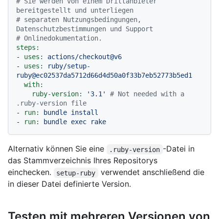
# Sie werden von einem Drittanbieter 
bereitgestellt und unterliegen
# separaten Nutzungsbedingungen, 
Datenschutzbestimmungen und Support
# Onlinedokumentation.
steps:
-
uses:
actions/checkout@v6
-
uses:
ruby/setup-
ruby@ec02537da5712d66d4d50a0f33b7eb52773b5ed1
with:
ruby-version:
'3.1'
# Not needed with a 
.ruby-version file
-
run:
bundle
install
-
run:
bundle
exec
rake
Alternativ können Sie eine
-Datei in
.ruby-version
das Stammverzeichnis Ihres Repositorys
einchecken.
verwendet anschließend die
setup-ruby
in dieser Datei definierte Version.
Testen mit mehreren Versionen von