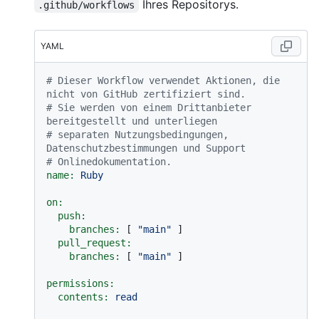
Ihres Repositorys.
.github/workflows
YAML
# Dieser Workflow verwendet Aktionen, die 
nicht von GitHub zertifiziert sind.
# Sie werden von einem Drittanbieter 
bereitgestellt und unterliegen
# separaten Nutzungsbedingungen, 
Datenschutzbestimmungen und Support
# Onlinedokumentation.
name:
Ruby
on:
push:
branches:
 [ 
"main"
 ]

pull_request:
branches:
 [ 
"main"
 ]

permissions:
contents:
read