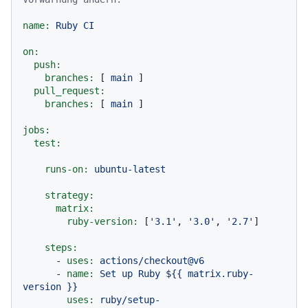
name:
Ruby
CI
on:
push:
branches:
 [ 
main
 ]

pull_request:
branches:
 [ 
main
 ]

jobs:
test:
runs-on:
ubuntu-latest
strategy:
matrix:
ruby-version:
 [
'3.1'
, 
'3.0'
, 
'2.7'
]

steps:
-
uses:
actions/checkout@v6
-
name:
Set
up
Ruby
${{
matrix.ruby-
version
}}
uses:
ruby/setup-