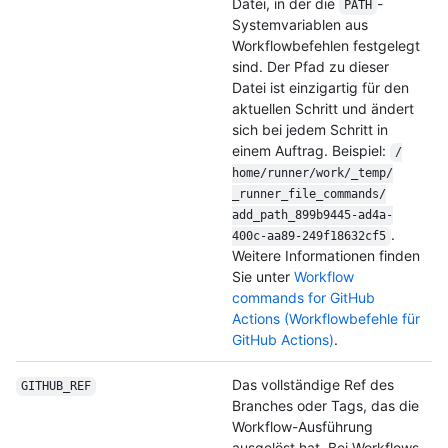
Datei, in der die
-
PATH
Systemvariablen aus
Workflowbefehlen festgelegt
sind. Der Pfad zu dieser
Datei ist einzigartig für den
aktuellen Schritt und ändert
sich bei jedem Schritt in
einem Auftrag. Beispiel:
/
home/
runner/
work/
_temp/
_runner_file_
commands/
add_path_899b9445-ad4a-
.
400c-aa89-249f18632cf5
Weitere Informationen finden
Sie unter
Workflow
commands for GitHub
Actions (Workflowbefehle für
GitHub Actions)
.
Das vollständige Ref des
GITHUB_REF
Branches oder Tags, das die
Workflow-Ausführung
ausgelöst hat. Bei Workflows,