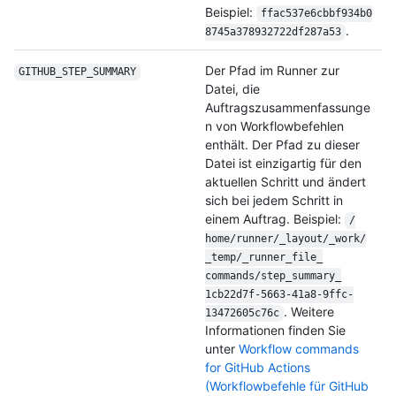
Beispiel:
ffac537e6cbbf934b0
.
8745a378932722df287a53
Der Pfad im Runner zur
GITHUB_STEP_SUMMARY
Datei, die
Auftragszusammenfassunge
n von Workflowbefehlen
enthält. Der Pfad zu dieser
Datei ist einzigartig für den
aktuellen Schritt und ändert
sich bei jedem Schritt in
einem Auftrag. Beispiel:
/
home/
runner/
_layout/
_work/
_temp/
_runner_file_
commands/
step_summary_
1cb22d7f-5663-41a8-9ffc-
. Weitere
13472605c76c
Informationen finden Sie
unter
Workflow commands
for GitHub Actions
(Workflowbefehle für GitHub