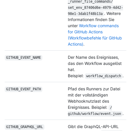
_runner_file_
commands/
set_env_87406d6e-4979-4d42-
. Weitere
98e1-3dab1f48b13a
Informationen finden Sie
unter
Workflow commands
for GitHub Actions
(Workflowbefehle für GitHub
Actions)
.
Der Name des Ereignisses,
GITHUB_EVENT_NAME
das den Workflow ausgelöst
hat.
Beispiel:
.
workflow_dispatch
Pfad des Runners zur Datei
GITHUB_EVENT_PATH
mit der vollständigen
Webhooknutzlast des
Ereignisses. Beispiel:
/
.
github/
workflow/
event.json
Gibt die GraphQL-API-URL
GITHUB_GRAPHQL_
URL