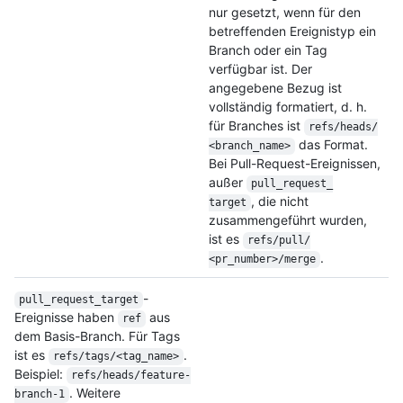
nur gesetzt, wenn für den
betreffenden Ereignistyp ein
Branch oder ein Tag
verfügbar ist. Der
angegebene Bezug ist
vollständig formatiert, d. h.
für Branches ist
refs/
heads/
das Format.
<branch_name>
Bei Pull-Request-Ereignissen,
außer
pull_request_
, die nicht
target
zusammengeführt wurden,
ist es
refs/
pull/
.
<pr_number>/
merge
-
pull_request_
target
Ereignisse haben
aus
ref
dem Basis-Branch. Für Tags
ist es
.
refs/
tags/
<tag_name>
Beispiel:
refs/
heads/
feature-
. Weitere
branch-1