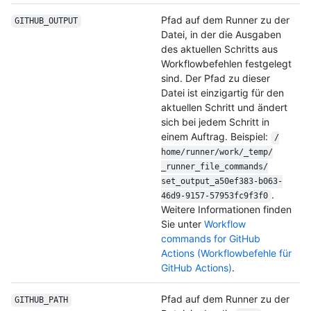
Pfad auf dem Runner zu der
GITHUB_OUTPUT
Datei, in der die Ausgaben
des aktuellen Schritts aus
Workflowbefehlen festgelegt
sind. Der Pfad zu dieser
Datei ist einzigartig für den
aktuellen Schritt und ändert
sich bei jedem Schritt in
einem Auftrag. Beispiel:
/
home/
runner/
work/
_temp/
_runner_file_
commands/
set_output_a50ef383-b063-
.
46d9-9157-57953fc9f3f0
Weitere Informationen finden
Sie unter
Workflow
commands for GitHub
Actions (Workflowbefehle für
GitHub Actions)
.
Pfad auf dem Runner zu der
GITHUB_PATH