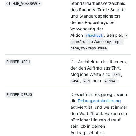
Standardarbeitsverzeichnis
GITHUB_WORKSPACE
des Runners für die Schritte
und Standardspeicherort
deines Repositorys bei
Verwendung der
Aktion
. Beispiel:
checkout
/
home/
runner/
work/
my-repo-
.
name/
my-repo-name
Die Architektur des Runners,
RUNNER_ARCH
der den Auftrag ausführt.
Mögliche Werte sind
,
X86
,
oder
.
X64
ARM
ARM64
Dies ist nur festgelegt, wenn
RUNNER_DEBUG
die
Debugprotokollierung
aktiviert ist, und weist immer
den Wert
auf. Es kann ein
1
nützlicher Hinweis darauf
sein, ob in deinen
Auftragsschritten