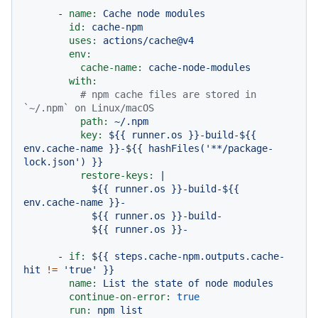
-
name:
Cache
node
modules
id:
cache-npm
uses:
actions/cache@v4
env:
cache-name:
cache-node-modules
with:
# npm cache files are stored in 
`~/.npm` on Linux/macOS
path:
~/.npm
key:
${{
runner.os
}}-build-${{
env.cache-name
}}-${{
hashFiles('**/package-
lock.json')
}}
restore-keys:
|

            ${{ runner.os }}-build-${{ 
env.cache-name }}-

            ${{ runner.os }}-build-

-
if:
${{
steps.cache-npm.outputs.cache-
hit
!=
'true'
}}
name:
List
the
state
of
node
modules
continue-on-error:
true
run:
npm
list