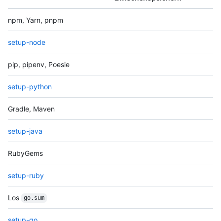
npm, Yarn, pnpm
setup-node
pip, pipenv, Poesie
setup-python
Gradle, Maven
setup-java
RubyGems
setup-ruby
Los
go.sum
setup-go