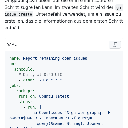
Umgebungsvariablen, auf die er in einem späteren
Schritt zugreifen kann. Im zweiten Schritt wird der
gh 
-Unterbefehl verwendet, um ein Issue zu
issue create
erstellen, das die Informationen aus dem ersten Schritt
enthält.
YAML
name:
Report
remaining
open
issues
on:
schedule:
# Daily at 8:20 UTC
-
cron:
'20 8 * * *'
jobs:
track_pr:
runs-on:
ubuntu-latest
steps:
-
run:
|

          numOpenIssues="$(gh api graphql -F 
owner=$OWNER -F name=$REPO -f query='

            query($name: String!, $owner: 