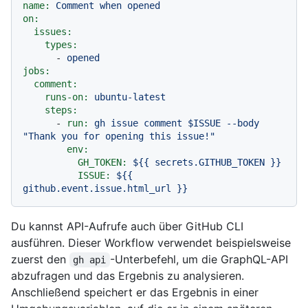
name:
Comment
when
opened
on:
issues:
types:
-
opened
jobs:
comment:
runs-on:
ubuntu-latest
steps:
-
run:
gh
issue
comment
$ISSUE
--body
"Thank you for opening this issue!"
env:
GH_TOKEN:
${{
secrets.GITHUB_TOKEN
}}
ISSUE:
${{
github.event.issue.html_url
}}
Du kannst API-Aufrufe auch über GitHub CLI
ausführen. Dieser Workflow verwendet beispielsweise
zuerst den
-Unterbefehl, um die GraphQL-API
gh api
abzufragen und das Ergebnis zu analysieren.
Anschließend speichert er das Ergebnis in einer