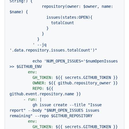
String!) {

              repository(owner: $owner, name: 
$name) {

                issues(states:OPEN){

                  totalCount

                }

              }

            }

          ' --jq 
echo
'NUM_OPEN_ISSUES='
$numOpenIssues
>>
$GITHUB_ENV
env:
GH_TOKEN:
${{
secrets.GITHUB_TOKEN
}}
OWNER:
${{
github.repository_owner
}}
REPO:
${{
github.event.repository.name
}}
-
run:
|

          gh issue create --title "Issue 
report" --body "$NUM_OPEN_ISSUES issues 
env:
GH_TOKEN:
${{
secrets.GITHUB_TOKEN
}}