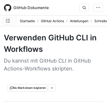
Skip
to
GitHub Dokumente
main
content
Startseite
GitHub Actions
Anleitungen
Schreib
Verwenden GitHub CLI in
Workflows
Du kannst mit GitHub CLI in GitHub
Actions-Workflows skripten.
Als Markdown kopieren