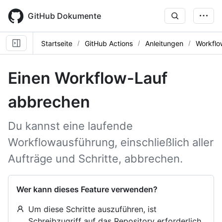
Skip
to
GitHub Dokumente
main
content
Startseite
GitHub Actions
Anleitungen
Workflo
Einen Workflow-Lauf
abbrechen
Du kannst eine laufende
Workflowausführung, einschließlich aller
Aufträge und Schritte, abbrechen.
Wer kann dieses Feature verwenden?
Um diese Schritte auszuführen, ist
Schreibzugriff auf das Repository erforderlich.