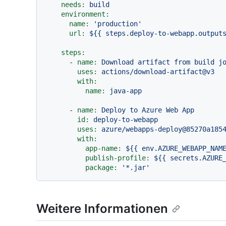
needs:
build
environment:
name:
'production'
url:
${{
steps.deploy-to-webapp.output
steps:
-
name:
Download
artifact
from
build
j
uses:
actions/download-artifact@v3
with:
name:
java-app
-
name:
Deploy
to
Azure
Web
App
id:
deploy-to-webapp
uses:
azure/webapps-deploy@85270a185
with:
app-name:
${{
env.AZURE_WEBAPP_NAM
publish-profile:
${{
secrets.AZURE
package:
'*.jar'
Weitere Informationen