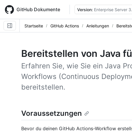
Skip
to
GitHub Dokumente
Version:
Enterprise Server 3
main
content
Startseite
GitHub Actions
Anleitungen
Bereitst
Bereitstellen von Java f
Erfahren Sie, wie Sie ein Java Pro
Workflows (Continuous Deployme
bereitstellen.
Voraussetzungen
Bevor du deinen GitHub Actions-Workflow erstell