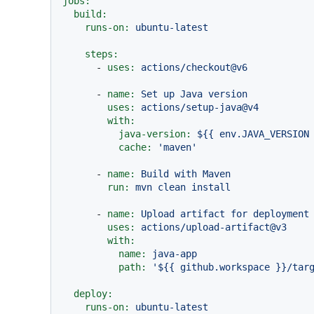
jobs:
build:
runs-on:
ubuntu-latest
steps:
-
uses:
actions/checkout@v6
-
name:
Set
up
Java
version
uses:
actions/setup-java@v4
with:
java-version:
${{
env.JAVA_VERSION
cache:
'maven'
-
name:
Build
with
Maven
run:
mvn
clean
install
-
name:
Upload
artifact
for
deployment
uses:
actions/upload-artifact@v3
with:
name:
java-app
path:
'${{ github.workspace }}/tar
deploy:
runs-on:
ubuntu-latest