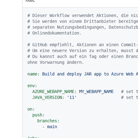
YAML
# Dieser Workflow verwendet Aktionen, die ni
# Sie werden von einem Drittanbieter bereitg
# separaten Nutzungsbedingungen, Datenschutz
# Onlinedokumentation.
# GitHub empfiehlt, Aktionen an einen Commit
# Um eine neuere Version zu erhalten, musst 
# Du kannst auch auf ein Tag oder einen Branc
ohne Vorwarnung ändern.
name:
Build
and
deploy
JAR
app
to
Azure
Web
env:
AZURE_WEBAPP_NAME:
MY_WEBAPP_NAME
# set 
JAVA_VERSION:
'11'
# set 
on:
push:
branches:
-
main