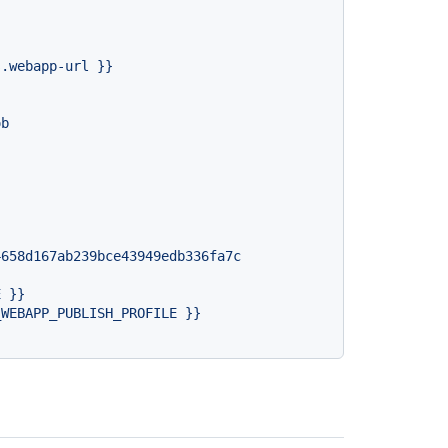
s.webapp-url
}}
ob
4658d167ab239bce43949edb336fa7c
E
}}
_WEBAPP_PUBLISH_PROFILE
}}