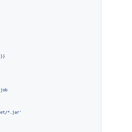
}}
job
get/*.jar'