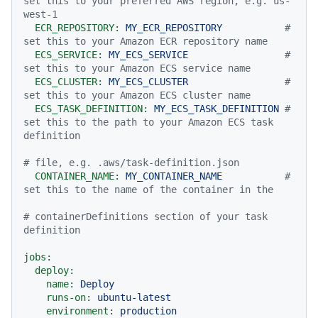
set this to your preferred AWS region, e.g. us-
west-1
ECR_REPOSITORY:
MY_ECR_REPOSITORY
# 
set this to your Amazon ECR repository name
ECS_SERVICE:
MY_ECS_SERVICE
# 
set this to your Amazon ECS service name
ECS_CLUSTER:
MY_ECS_CLUSTER
# 
set this to your Amazon ECS cluster name
ECS_TASK_DEFINITION:
MY_ECS_TASK_DEFINITION
# 
set this to the path to your Amazon ECS task 
definition
# file, e.g. .aws/task-definition.json
CONTAINER_NAME:
MY_CONTAINER_NAME
# 
set this to the name of the container in the
# containerDefinitions section of your task 
definition
jobs:
deploy:
name:
Deploy
runs-on:
ubuntu-latest
environment:
production