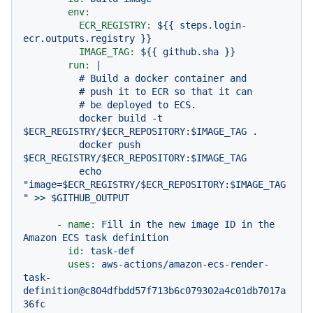
env:
ECR_REGISTRY:
${{
steps.login-
ecr.outputs.registry
}}
IMAGE_TAG:
${{
github.sha
}}
run:
|

          # Build a docker container and

          # push it to ECR so that it can

          # be deployed to ECS.

          docker build -t 
$ECR_REGISTRY/$ECR_REPOSITORY:$IMAGE_TAG .

          docker push 
$ECR_REGISTRY/$ECR_REPOSITORY:$IMAGE_TAG

          echo 
"image=$ECR_REGISTRY/$ECR_REPOSITORY:$IMAGE_TAG
-
name:
Fill
in
the
new
image
ID
in
the
Amazon
ECS
task
definition
id:
task-def
uses:
aws-actions/amazon-ecs-render-
task-
definition@c804dfbdd57f713b6c079302a4c01db7017a
36fc