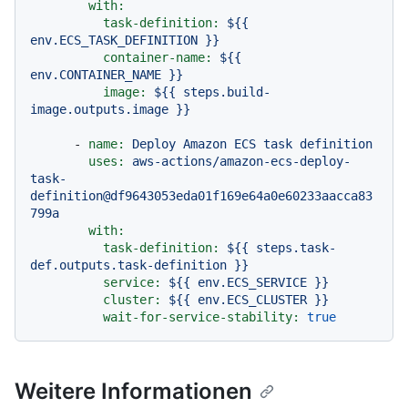
with:
task-definition:
${{
env.ECS_TASK_DEFINITION
}}
container-name:
${{
env.CONTAINER_NAME
}}
image:
${{
steps.build-
image.outputs.image
}}
-
name:
Deploy
Amazon
ECS
task
definition
uses:
aws-actions/amazon-ecs-deploy-
task-
definition@df9643053eda01f169e64a0e60233aacca83
799a
with:
task-definition:
${{
steps.task-
def.outputs.task-definition
}}
service:
${{
env.ECS_SERVICE
}}
cluster:
${{
env.ECS_CLUSTER
}}
wait-for-service-stability:
true
Weitere Informationen