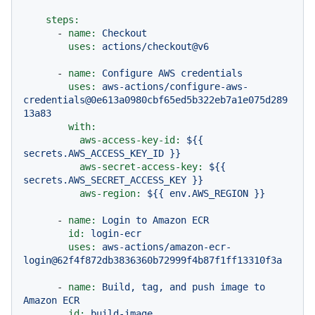
steps:
-
name:
Checkout
uses:
actions/checkout@v6
-
name:
Configure
AWS
credentials
uses:
aws-actions/configure-aws-
credentials@0e613a0980cbf65ed5b322eb7a1e075d289
13a83
with:
aws-access-key-id:
${{
secrets.AWS_ACCESS_KEY_ID
}}
aws-secret-access-key:
${{
secrets.AWS_SECRET_ACCESS_KEY
}}
aws-region:
${{
env.AWS_REGION
}}
-
name:
Login
to
Amazon
ECR
id:
login-ecr
uses:
aws-actions/amazon-ecr-
login@62f4f872db3836360b72999f4b87f1ff13310f3a
-
name:
Build,
tag,
and
push
image
to
Amazon
ECR
id:
build-image