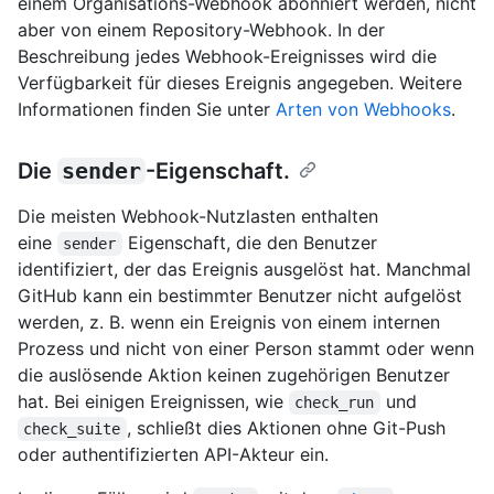
einem Organisations-Webhook abonniert werden, nicht
aber von einem Repository-Webhook. In der
Beschreibung jedes Webhook-Ereignisses wird die
Verfügbarkeit für dieses Ereignis angegeben. Weitere
Informationen finden Sie unter
Arten von Webhooks
.
Die
sender
-Eigenschaft.
Die meisten Webhook-Nutzlasten enthalten
eine
Eigenschaft, die den Benutzer
sender
identifiziert, der das Ereignis ausgelöst hat. Manchmal
GitHub kann ein bestimmter Benutzer nicht aufgelöst
werden, z. B. wenn ein Ereignis von einem internen
Prozess und nicht von einer Person stammt oder wenn
die auslösende Aktion keinen zugehörigen Benutzer
hat. Bei einigen Ereignissen, wie
und
check_run
, schließt dies Aktionen ohne Git-Push
check_suite
oder authentifizierten API-Akteur ein.