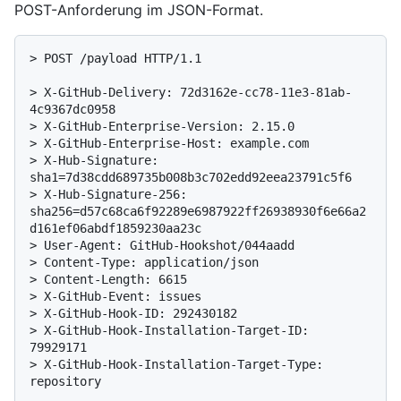
POST-Anforderung im JSON-Format.
> 
POST /payload HTTP/1.1
> 
X-GitHub-Delivery: 72d3162e-cc78-11e3-81ab-
4c9367dc0958
> 
X-GitHub-Enterprise-Version: 2.15.0
> 
X-GitHub-Enterprise-Host: example.com
> 
X-Hub-Signature: 
sha1=7d38cdd689735b008b3c702edd92eea23791c5f6
> 
X-Hub-Signature-256: 
sha256=d57c68ca6f92289e6987922ff26938930f6e66a2
d161ef06abdf1859230aa23c
> 
User-Agent: GitHub-Hookshot/044aadd
> 
Content-Type: application/json
> 
Content-Length: 6615
> 
X-GitHub-Event: issues
> 
X-GitHub-Hook-ID: 292430182
> 
X-GitHub-Hook-Installation-Target-ID: 
79929171
> 
X-GitHub-Hook-Installation-Target-Type: 
repository