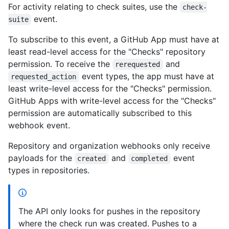
For activity relating to check suites, use the
check-
event.
suite
To subscribe to this event, a GitHub App must have at
least read-level access for the "Checks" repository
permission. To receive the
and
rerequested
event types, the app must have at
requested_action
least write-level access for the "Checks" permission.
GitHub Apps with write-level access for the "Checks"
permission are automatically subscribed to this
webhook event.
Repository and organization webhooks only receive
payloads for the
and
event
created
completed
types in repositories.
The API only looks for pushes in the repository
where the check run was created. Pushes to a