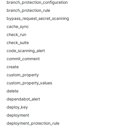
branch_protection_configuration
branch_protection_rule
bypass_request_secret_scanning
cache_sync
check_run
check_suite
code_scanning_alert
commit_comment
create
custom_property
custom_property_values
delete
dependabot_alert
deploy_key
deployment
deployment_protection_rule