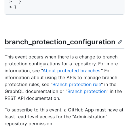
> 
  }
> 
}
branch_protection_configuration
This event occurs when there is a change to branch
protection configurations for a repository. For more
information, see "
About protected branches
." For
information about using the APIs to manage branch
protection rules, see "
Branch protection rule
" in the
GraphQL documentation or "
Branch protection
" in the
REST API documentation.
To subscribe to this event, a GitHub App must have at
least read-level access for the "Administration"
repository permission.