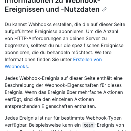
Informationen zu Webhook-
Ereignissen und -Nutzdaten
Du kannst Webhooks erstellen, die die auf dieser Seite
aufgeführten Ereignisse abonnieren. Um die Anzahl
von HTTP-Anforderungen an deinen Server zu
begrenzen, solltest du nur die spezifischen Ereignisse
abonnieren, die du behandeln möchtest. Weitere
Informationen finden Sie unter
Erstellen von
Webhooks
.
Jedes Webhook-Ereignis auf dieser Seite enthält eine
Beschreibung der Webhook-Eigenschaften für dieses
Ereignis. Wenn das Ereignis über mehrfache Aktionen
verfügt, sind die den einzelnen Aktionen
entsprechenden Eigenschaften enthalten.
Jedes Ereignis ist nur für bestimmte Webhook-Typen
verfügbar. Beispielsweise kann ein
-Ereignis von
team