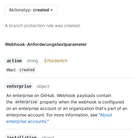
Aktionstyp
:
created
A branch protection rule was created.
Webhook-Anforderungstextparameter
string
Erforderlich
action
Wert
:
created
object
enterprise
An enterprise on GitHub. Webhook payloads contain
the
property when the webhook is configured
enterprise
on an enterprise account or an organization that's part of an
enterprise account. For more information, see "
About
enterprise accounts
."
object
installation