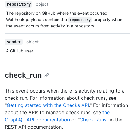
object
repository
The repository on GitHub where the event occurred.
Webhook payloads contain the
property when
repository
the event occurs from activity in a repository.
object
sender
A GitHub user.
check_run
This event occurs when there is activity relating to a
check run. For information about check runs, see
"
Getting started with the Checks API
." For information
about the APIs to manage check runs, see
the
GraphQL API documentation
or "
Check Runs
" in the
REST API documentation.