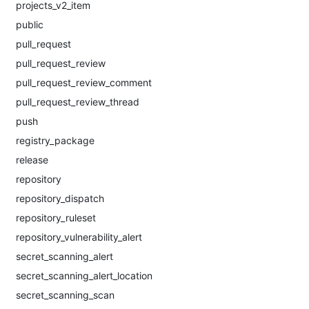
projects_v2_item
public
pull_request
pull_request_review
pull_request_review_comment
pull_request_review_thread
push
registry_package
release
repository
repository_dispatch
repository_ruleset
repository_vulnerability_alert
secret_scanning_alert
secret_scanning_alert_location
secret_scanning_scan