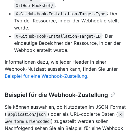
.
GitHub-Hookshot/
: Der
X-GitHub-Hook-Installation-Target-Type
Typ der Ressource, in der der Webhook erstellt
wurde.
: Der
X-GitHub-Hook-Installation-Target-ID
eindeutige Bezeichner der Ressource, in der der
Webhook erstellt wurde.
Informationen dazu, wie jeder Header in einer
Webhook-Nutzlast aussehen kann, finden Sie unter
Beispiel für eine Webhook-Zustellung
.
Beispiel für die Webhook-Zustellung
Sie können auswählen, ob Nutzdaten im JSON-Format
(
) oder als URL-codierte Daten (
application/json
x-
) zugestellt werden sollen.
www-form-urlencoded
Nachfolgend sehen Sie ein Beispiel für eine Webhook