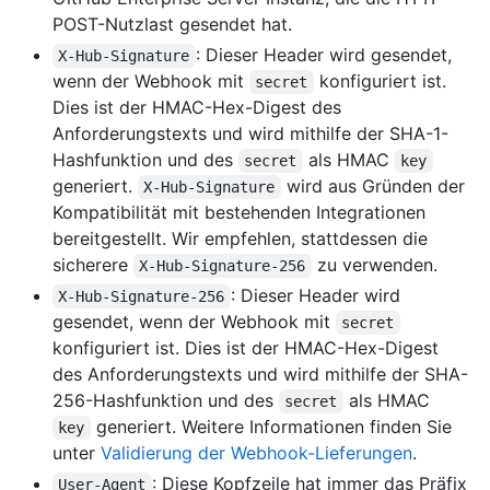
POST-Nutzlast gesendet hat.
: Dieser Header wird gesendet,
X-Hub-Signature
wenn der Webhook mit
konfiguriert ist.
secret
Dies ist der HMAC-Hex-Digest des
Anforderungstexts und wird mithilfe der SHA-1-
Hashfunktion und des
als HMAC
secret
key
generiert.
wird aus Gründen der
X-Hub-Signature
Kompatibilität mit bestehenden Integrationen
bereitgestellt. Wir empfehlen, stattdessen die
sicherere
zu verwenden.
X-Hub-Signature-256
: Dieser Header wird
X-Hub-Signature-256
gesendet, wenn der Webhook mit
secret
konfiguriert ist. Dies ist der HMAC-Hex-Digest
des Anforderungstexts und wird mithilfe der SHA-
256-Hashfunktion und des
als HMAC
secret
generiert. Weitere Informationen finden Sie
key
unter
Validierung der Webhook-Lieferungen
.
: Diese Kopfzeile hat immer das Präfix
User-Agent