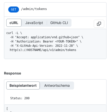
/admin/tokens
GET
cURL
JavaScript
GitHub CLI
curl -L \

  -H "Accept: application/vnd.github+json" \

  -H "Authorization: Bearer <YOUR-TOKEN>" \

  -H "X-GitHub-Api-Version: 2022-11-28" \

  http(s)://HOSTNAME/api/v3/admin/tokens
Response
Beispielantwort
Antwortschema
Status: 200
[
