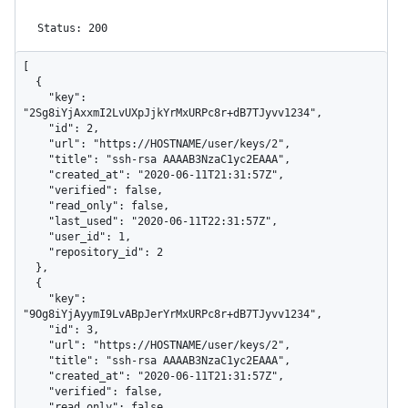
Status: 200
[

  {

    "key": 
"2Sg8iYjAxxmI2LvUXpJjkYrMxURPc8r+dB7TJyvv1234",

    "id": 2,

    "url": "https://HOSTNAME/user/keys/2",

    "title": "ssh-rsa AAAAB3NzaC1yc2EAAA",

    "created_at": "2020-06-11T21:31:57Z",

    "verified": false,

    "read_only": false,

    "last_used": "2020-06-11T22:31:57Z",

    "user_id": 1,

    "repository_id": 2

  },

  {

    "key": 
"9Og8iYjAyymI9LvABpJerYrMxURPc8r+dB7TJyvv1234",

    "id": 3,

    "url": "https://HOSTNAME/user/keys/2",

    "title": "ssh-rsa AAAAB3NzaC1yc2EAAA",

    "created_at": "2020-06-11T21:31:57Z",

    "verified": false,

    "read_only": false,
