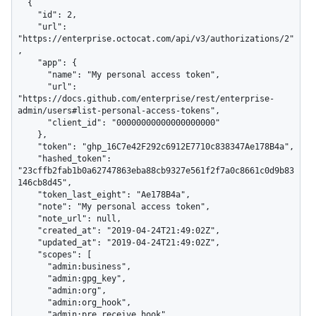
  {

    "id": 2,

    "url": 
"https://enterprise.octocat.com/api/v3/authorizations/2"
,

    "app": {

      "name": "My personal access token",

      "url": 
"https://docs.github.com/enterprise/rest/enterprise-
admin/users#list-personal-access-tokens",

      "client_id": "00000000000000000000"

    },

    "token": "ghp_16C7e42F292c6912E7710c838347Ae178B4a",

    "hashed_token": 
"23cffb2fab1b0a62747863eba88cb9327e561f2f7a0c8661c0d9b83
146cb8d45",

    "token_last_eight": "Ae178B4a",

    "note": "My personal access token",

    "note_url": null,

    "created_at": "2019-04-24T21:49:02Z",

    "updated_at": "2019-04-24T21:49:02Z",

    "scopes": [

      "admin:business",

      "admin:gpg_key",

      "admin:org",

      "admin:org_hook",

      "admin:pre_receive_hook",
