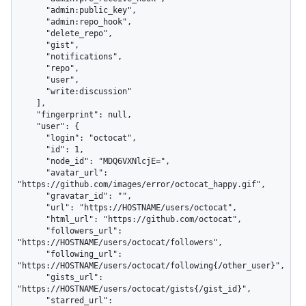
      "admin:public_key",

      "admin:repo_hook",

      "delete_repo",

      "gist",

      "notifications",

      "repo",

      "user",

      "write:discussion"

    ],

    "fingerprint": null,

    "user": {

      "login": "octocat",

      "id": 1,

      "node_id": "MDQ6VXNlcjE=",

      "avatar_url": 
"https://github.com/images/error/octocat_happy.gif",

      "gravatar_id": "",

      "url": "https://HOSTNAME/users/octocat",

      "html_url": "https://github.com/octocat",

      "followers_url": 
"https://HOSTNAME/users/octocat/followers",

      "following_url": 
"https://HOSTNAME/users/octocat/following{/other_user}",

      "gists_url": 
"https://HOSTNAME/users/octocat/gists{/gist_id}",

      "starred_url": 