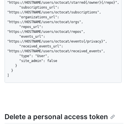
"https://HOSTNAME/users/octocat/starred{/owner}{/repo}",

      "subscriptions_url": 
"https://HOSTNAME/users/octocat/subscriptions",

      "organizations_url": 
"https://HOSTNAME/users/octocat/orgs",

      "repos_url": 
"https://HOSTNAME/users/octocat/repos",

      "events_url": 
"https://HOSTNAME/users/octocat/events{/privacy}",

      "received_events_url": 
"https://HOSTNAME/users/octocat/received_events",

      "type": "User",

      "site_admin": false

    }

  }

]
Delete a personal access token