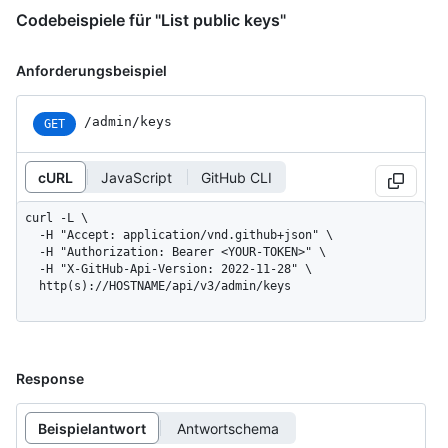
Codebeispiele für "List public keys"
Anforderungsbeispiel
/admin/keys
GET
cURL
JavaScript
GitHub CLI
curl -L \

  -H "Accept: application/vnd.github+json" \

  -H "Authorization: Bearer <YOUR-TOKEN>" \

  -H "X-GitHub-Api-Version: 2022-11-28" \

  http(s)://HOSTNAME/api/v3/admin/keys
Response
Beispielantwort
Antwortschema