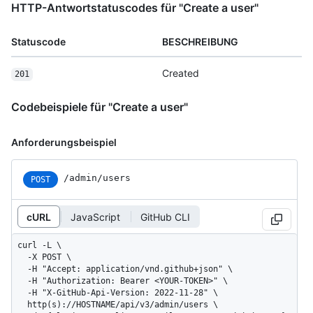
HTTP-Antwortstatuscodes für "Create a user"
Statuscode
BESCHREIBUNG
Created
201
Codebeispiele für "Create a user"
Anforderungsbeispiel
/admin/users
POST
cURL
JavaScript
GitHub CLI
curl -L \

  -X POST \

  -H "Accept: application/vnd.github+json" \

  -H "Authorization: Bearer <YOUR-TOKEN>" \

  -H "X-GitHub-Api-Version: 2022-11-28" \

  http(s)://HOSTNAME/api/v3/admin/users \
