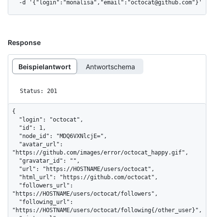
  -d '{"login":"monalisa","email":"octocat@github.com"}'
Response
Beispielantwort
Antwortschema
Status: 201
{

  "login": "octocat",

  "id": 1,

  "node_id": "MDQ6VXNlcjE=",

  "avatar_url": 
"https://github.com/images/error/octocat_happy.gif",

  "gravatar_id": "",

  "url": "https://HOSTNAME/users/octocat",

  "html_url": "https://github.com/octocat",

  "followers_url": 
"https://HOSTNAME/users/octocat/followers",

  "following_url": 
"https://HOSTNAME/users/octocat/following{/other_user}",
