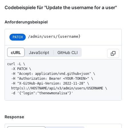
Codebeispiele für "Update the username for a user"
Anforderungsbeispiel
/admin/users/{username}
PATCH
cURL
JavaScript
GitHub CLI
curl -L \

  -X PATCH \

  -H "Accept: application/vnd.github+json" \

  -H "Authorization: Bearer <YOUR-TOKEN>" \

  -H "X-GitHub-Api-Version: 2022-11-28" \

  http(s)://HOSTNAME/api/v3/admin/users/USERNAME \

  -d '{"login":"thenewmonalisa"}'
Response