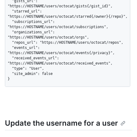
  "gists_url": 
"https://HOSTNAME/users/octocat/gists{/gist_id}",

  "starred_url": 
"https://HOSTNAME/users/octocat/starred{/owner}{/repo}",

  "subscriptions_url": 
"https://HOSTNAME/users/octocat/subscriptions",

  "organizations_url": 
"https://HOSTNAME/users/octocat/orgs",

  "repos_url": "https://HOSTNAME/users/octocat/repos",

  "events_url": 
"https://HOSTNAME/users/octocat/events{/privacy}",

  "received_events_url": 
"https://HOSTNAME/users/octocat/received_events",

  "type": "User",

  "site_admin": false

}
Update the username for a user