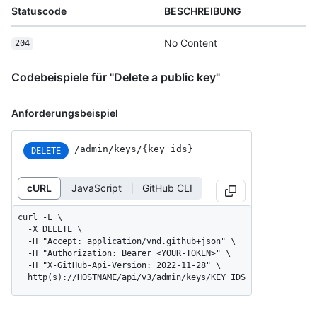
Statuscode
BESCHREIBUNG
No Content
204
Codebeispiele für "Delete a public key"
Anforderungsbeispiel
/admin/keys/{key_ids}
DELETE
cURL
JavaScript
GitHub CLI
curl -L \

  -X DELETE \

  -H "Accept: application/vnd.github+json" \

  -H "Authorization: Bearer <YOUR-TOKEN>" \

  -H "X-GitHub-Api-Version: 2022-11-28" \

  http(s)://HOSTNAME/api/v3/admin/keys/KEY_IDS