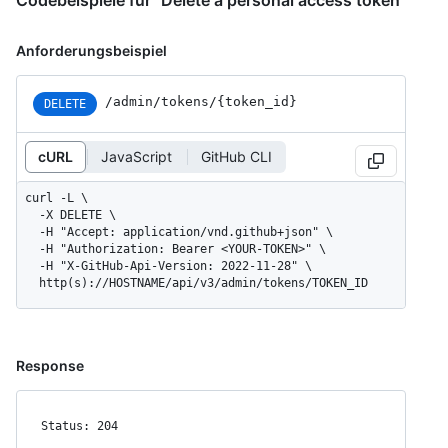
Anforderungsbeispiel
/admin/tokens/{token_id}
DELETE
cURL
JavaScript
GitHub CLI
curl -L \

  -X DELETE \

  -H "Accept: application/vnd.github+json" \

  -H "Authorization: Bearer <YOUR-TOKEN>" \

  -H "X-GitHub-Api-Version: 2022-11-28" \

  http(s)://HOSTNAME/api/v3/admin/tokens/TOKEN_ID
Response
Status: 204