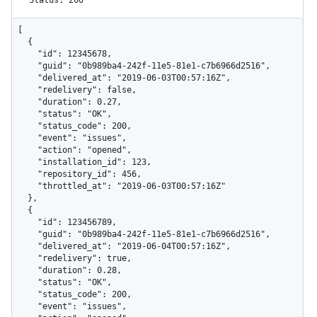
[

  {

    "id": 12345678,

    "guid": "0b989ba4-242f-11e5-81e1-c7b6966d2516",

    "delivered_at": "2019-06-03T00:57:16Z",

    "redelivery": false,

    "duration": 0.27,

    "status": "OK",

    "status_code": 200,

    "event": "issues",

    "action": "opened",

    "installation_id": 123,

    "repository_id": 456,

    "throttled_at": "2019-06-03T00:57:16Z"

  },

  {

    "id": 123456789,

    "guid": "0b989ba4-242f-11e5-81e1-c7b6966d2516",

    "delivered_at": "2019-06-04T00:57:16Z",

    "redelivery": true,

    "duration": 0.28,

    "status": "OK",

    "status_code": 200,

    "event": "issues",
