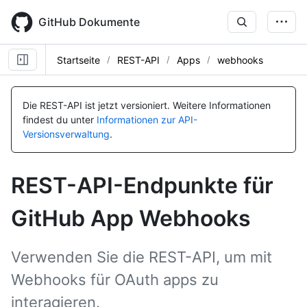
Skip
to
GitHub Dokumente
main
content
Startseite
REST-API
Apps
webhooks
Name, Typ,
Name, Typ,
Name, Typ,
Name, Typ,
Name, Typ,
Name, Typ,
Name, Typ,
Name, Typ,
BESCHREIBUNG
BESCHREIBUNG
BESCHREIBUNG
BESCHREIBUNG
BESCHREIBUNG
BESCHREIBUNG
BESCHREIBUNG
BESCHREIBUNG
Die REST-API ist jetzt versioniert.
Weitere Informationen
findest du unter
Informationen zur API-
Versionsverwaltung
.
REST-API-Endpunkte für
GitHub App Webhooks
Verwenden Sie die REST-API, um mit
Webhooks für OAuth apps zu
interagieren.