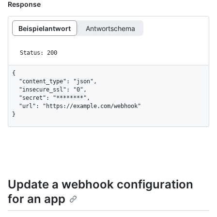
Response
Beispielantwort
Antwortschema
Status: 200
{

  "content_type": "json",

  "insecure_ssl": "0",

  "secret": "********",

  "url": "https://example.com/webhook"

}
Update a webhook configuration
for an app