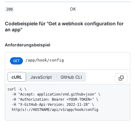
OK
200
Codebeispiele für "Get a webhook configuration for
an app"
Anforderungsbeispiel
/app/hook/config
GET
cURL
JavaScript
GitHub CLI
curl -L \

  -H "Accept: application/vnd.github+json" \

  -H "Authorization: Bearer <YOUR-TOKEN>" \

  -H "X-GitHub-Api-Version: 2022-11-28" \

  http(s)://HOSTNAME/api/v3/app/hook/config