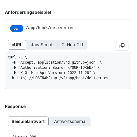
Anforderungsbeispiel
/app/hook/deliveries
GET
cURL
JavaScript
GitHub CLI
curl -L \

  -H "Accept: application/vnd.github+json" \

  -H "Authorization: Bearer <YOUR-TOKEN>" \

  -H "X-GitHub-Api-Version: 2022-11-28" \

  http(s)://HOSTNAME/api/v3/app/hook/deliveries
Response
Beispielantwort
Antwortschema
Status: 200