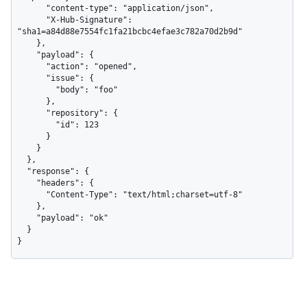
      "content-type": "application/json",

      "X-Hub-Signature": 
"sha1=a84d88e7554fc1fa21bcbc4efae3c782a70d2b9d"

    },

    "payload": {

      "action": "opened",

      "issue": {

        "body": "foo"

      },

      "repository": {

        "id": 123

      }

    }

  },

  "response": {

    "headers": {

      "Content-Type": "text/html;charset=utf-8"

    },

    "payload": "ok"

  }

}