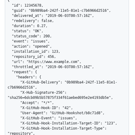
{

  "id": 12345678,

  "guid": "0b989ba4-242f-11e5-81e1-c7b6966d2516",

  "delivered_at": "2019-06-03T00:57:16Z",

  "redelivery": false,

  "duration": 0.27,

  "status": "OK",

  "status_code": 200,

  "event": "issues",

  "action": "opened",

  "installation_id": 123,

  "repository_id": 456,

  "url": "https://www.example.com",

  "throttled_at": "2019-06-03T00:57:16Z",

  "request": {

    "headers": {

      "X-GitHub-Delivery": "0b989ba4-242f-11e5-81e1-
c7b6966d2516",

      "X-Hub-Signature-256": 
"sha256=6dcb09b5b57875f334f61aebed695e2e4193db5e",

      "Accept": "*/*",

      "X-GitHub-Hook-ID": "42",

      "User-Agent": "GitHub-Hookshot/b8c71d8",

      "X-GitHub-Event": "issues",

      "X-GitHub-Hook-Installation-Target-ID": "123",

      "X-GitHub-Hook-Installation-Target-Type": 
"repository",
