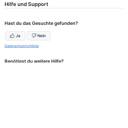
Hilfe und Support
Hast du das Gesuchte gefunden?
Ja
Nein
Datenschutzrichtlinie
Benötigst du weitere Hilfe?
Fragen Sie die GitHub Community
Support kontaktieren
Rechtliches
Einige dieser Inhalte können maschinell oder mit KI übersetzt
sein.
©
2026
GitHub, Inc.
Impressum
Begriffe
Datenschutz
Status
Preise
Experten-Dienstleistungen
Blog