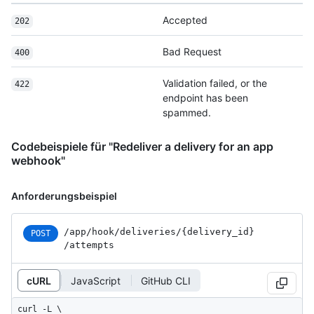
Accepted
202
Bad Request
400
Validation failed, or the
422
endpoint has been
spammed.
Codebeispiele für "Redeliver a delivery for an app
webhook"
Anforderungsbeispiel
/app
/hook
/deliveries
/{delivery_
id}
POST
/attempts
cURL
JavaScript
GitHub CLI
curl -L \
