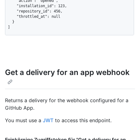
    "action": "opened",

    "installation_id": 123,

    "repository_id": 456,

    "throttled_at": null

  }

]
Get a delivery for an app webhook
Returns a delivery for the webhook configured for a
GitHub App.
You must use a
JWT
to access this endpoint.
Feinkörnige Zugriffstoken für "Get a delivery for an