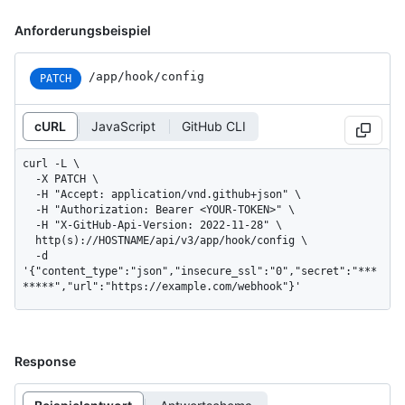
Anforderungsbeispiel
/app/hook/config
PATCH
cURL
JavaScript
GitHub CLI
curl -L \

  -X PATCH \

  -H "Accept: application/vnd.github+json" \

  -H "Authorization: Bearer <YOUR-TOKEN>" \

  -H "X-GitHub-Api-Version: 2022-11-28" \

  http(s)://HOSTNAME/api/v3/app/hook/config \

  -d 
'{"content_type":"json","insecure_ssl":"0","secret":"***
*****","url":"https://example.com/webhook"}'
Response