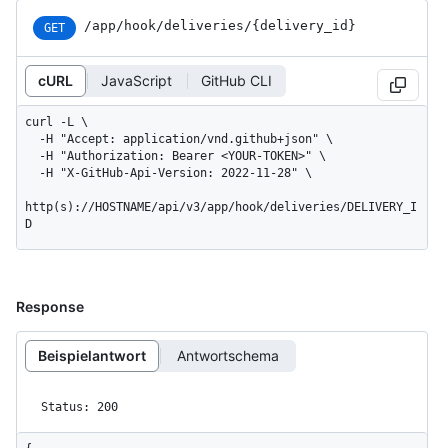
/app
/hook
/deliveries
/{delivery_
id}
GET
cURL
JavaScript
GitHub CLI
curl -L \

  -H "Accept: application/vnd.github+json" \

  -H "Authorization: Bearer <YOUR-TOKEN>" \

  -H "X-GitHub-Api-Version: 2022-11-28" \

http(s)://HOSTNAME/api/v3/app/hook/deliveries/DELIVERY_I
D
Response
Beispielantwort
Antwortschema
Status: 200