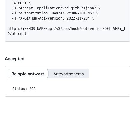
  -X POST \

  -H "Accept: application/vnd.github+json" \

  -H "Authorization: Bearer <YOUR-TOKEN>" \

  -H "X-GitHub-Api-Version: 2022-11-28" \

http(s)://HOSTNAME/api/v3/app/hook/deliveries/DELIVERY_I
D/attempts
Accepted
Beispielantwort
Antwortschema
Status: 202