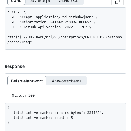
cURL
JavaScript
GitHub CLI
curl -L \

  -H "Accept: application/vnd.github+json" \

  -H "Authorization: Bearer <YOUR-TOKEN>" \

  -H "X-GitHub-Api-Version: 2022-11-28" \

http(s)://HOSTNAME/api/v3/enterprises/ENTERPRISE/actions
/cache/usage
Response
Beispielantwort
Antwortschema
Status: 200
{

  "total_active_caches_size_in_bytes": 3344284,

  "total_active_caches_count": 5

}