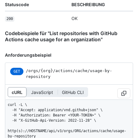
Statuscode
BESCHREIBUNG
OK
200
Codebeispiele für "List repositories with GitHub
Actions cache usage for an organization"
Anforderungsbeispiel
/orgs
/{org}
/actions
/cache
/usage-by-
GET
repository
cURL
JavaScript
GitHub CLI
curl -L \

  -H "Accept: application/vnd.github+json" \

  -H "Authorization: Bearer <YOUR-TOKEN>" \

  -H "X-GitHub-Api-Version: 2022-11-28" \

http(s)://HOSTNAME/api/v3/orgs/ORG/actions/cache/usage-
by-repository