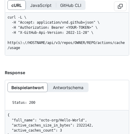
cURL
JavaScript
GitHub CLI
curl -L \

  -H "Accept: application/vnd.github+json" \

  -H "Authorization: Bearer <YOUR-TOKEN>" \

  -H "X-GitHub-Api-Version: 2022-11-28" \

http(s)://HOSTNAME/api/v3/repos/OWNER/REPO/actions/cache
/usage
Response
Beispielantwort
Antwortschema
Status: 200
{

  "full_name": "octo-org/Hello-World",

  "active_caches_size_in_bytes": 2322142,

  "active_caches_count": 3
