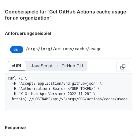
Codebeispiele für "Get GitHub Actions cache usage
for an organization"
Anforderungsbeispiel
/orgs
/{org}
/actions
/cache
/usage
GET
cURL
JavaScript
GitHub CLI
curl -L \

  -H "Accept: application/vnd.github+json" \

  -H "Authorization: Bearer <YOUR-TOKEN>" \

  -H "X-GitHub-Api-Version: 2022-11-28" \

  http(s)://HOSTNAME/api/v3/orgs/ORG/actions/cache/usage
Response