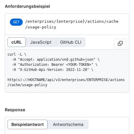
Anforderungsbeispiel
/enterprises
/{enterprise}
/actions
/cache
GET
/usage-policy
cURL
JavaScript
GitHub CLI
curl -L \

  -H "Accept: application/vnd.github+json" \

  -H "Authorization: Bearer <YOUR-TOKEN>" \

  -H "X-GitHub-Api-Version: 2022-11-28" \

http(s)://HOSTNAME/api/v3/enterprises/ENTERPRISE/actions
/cache/usage-policy
Response
Beispielantwort
Antwortschema