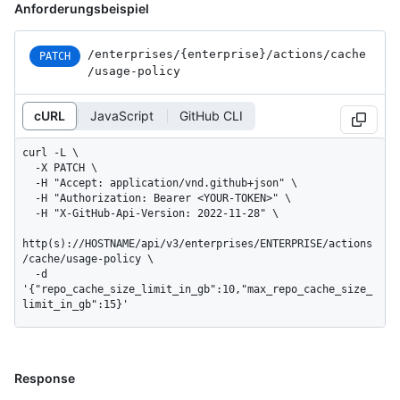
Anforderungsbeispiel
/enterprises
/{enterprise}
/actions
/cache
PATCH
/usage-policy
cURL
JavaScript
GitHub CLI
curl -L \

  -X PATCH \

  -H "Accept: application/vnd.github+json" \

  -H "Authorization: Bearer <YOUR-TOKEN>" \

  -H "X-GitHub-Api-Version: 2022-11-28" \

http(s)://HOSTNAME/api/v3/enterprises/ENTERPRISE/actions
/cache/usage-policy \

  -d 
'{"repo_cache_size_limit_in_gb":10,"max_repo_cache_size_
limit_in_gb":15}'
Response