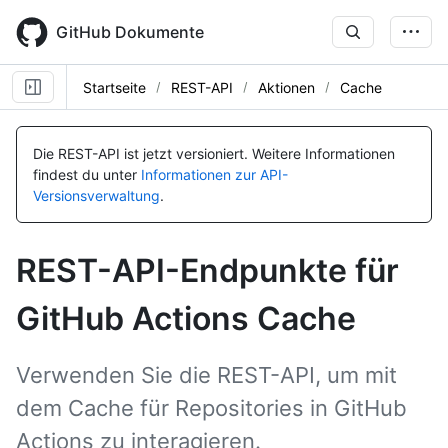
Skip
to
GitHub Dokumente
main
content
Startseite
REST-API
Aktionen
Cache
Name, Typ,
Name, Typ,
Name, Typ,
Name, Typ,
Name, Typ,
Name, Typ,
Name, Typ,
Name, Typ,
Name, Typ,
Name, Typ,
Name, Typ,
Name, Typ,
Name, Typ,
Name, Typ,
Name, Typ,
Name, Typ,
Name, Typ,
Name, Typ,
Name, Typ,
Name, Typ,
Name, Typ,
Name, Typ,
Name, Typ,
Name, Typ,
Name, Typ,
Name, Typ,
Name, Typ,
BESCHREIBUNG
BESCHREIBUNG
BESCHREIBUNG
BESCHREIBUNG
BESCHREIBUNG
BESCHREIBUNG
BESCHREIBUNG
BESCHREIBUNG
BESCHREIBUNG
BESCHREIBUNG
BESCHREIBUNG
BESCHREIBUNG
BESCHREIBUNG
BESCHREIBUNG
BESCHREIBUNG
BESCHREIBUNG
BESCHREIBUNG
BESCHREIBUNG
BESCHREIBUNG
BESCHREIBUNG
BESCHREIBUNG
BESCHREIBUNG
BESCHREIBUNG
BESCHREIBUNG
BESCHREIBUNG
BESCHREIBUNG
BESCHREIBUNG
Die REST-API ist jetzt versioniert.
Weitere Informationen
findest du unter
Informationen zur API-
Versionsverwaltung
.
REST-API-Endpunkte für
GitHub Actions Cache
Verwenden Sie die REST-API, um mit
dem Cache für Repositories in GitHub
Actions zu interagieren.