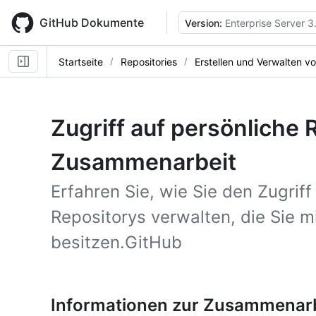
Skip
to
GitHub Dokumente
Version:
Enterprise Server 3
main
content
Startseite
Repositories
Erstellen und Verwalten v
Zugriff auf persönliche
Zusammenarbeit
Erfahren Sie, wie Sie den Zugrif
Repositorys verwalten, die Sie m
besitzen.GitHub
Informationen zur Zusammenarb