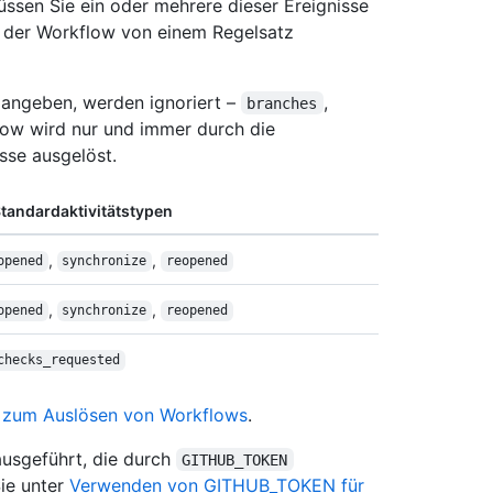
üssen Sie ein oder mehrere dieser Ereignisse
 der Workflow von einem Regelsatz
se angeben, werden ignoriert –
,
branches
ow wird nur und immer durch die
sse ausgelöst.
tandardaktivitätstypen
,
,
opened
synchronize
reopened
,
,
opened
synchronize
reopened
checks_requested
e zum Auslösen von Workflows
.
ausgeführt, die durch
GITHUB_TOKEN
Sie unter
Verwenden von GITHUB_TOKEN für