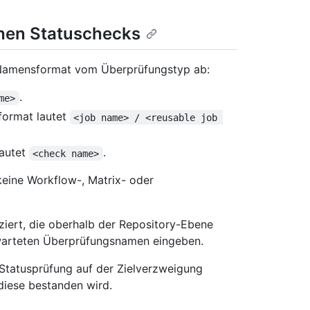
chen Statuschecks
 Namensformat vom Überprüfungstyp ab:
.
me>
format lautet
<job name> / <reusable job 
lautet
.
<check name>
keine Workflow-, Matrix- oder
ziert, die oberhalb der Repository-Ebene
rwarteten Überprüfungsnamen eingeben.
Statusprüfung auf der Zielverzweigung
 diese bestanden wird.