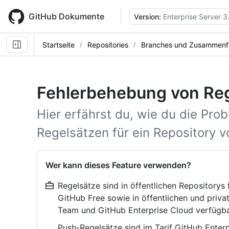
Skip
to
GitHub Dokumente
Version:
Enterprise Server 3
main
content
Startseite
Repositories
Branches und Zusammenf
Fehlerbehebung von Re
Hier erfährst du, wie du die Pr
Regelsätzen für ein Repository 
Wer kann dieses Feature verwenden?
Regelsätze sind in öffentlichen Repositorys
GitHub Free sowie in öffentlichen und priva
Team und GitHub Enterprise Cloud verfügba
Push-Regelsätze sind im Tarif GitHub Enterp