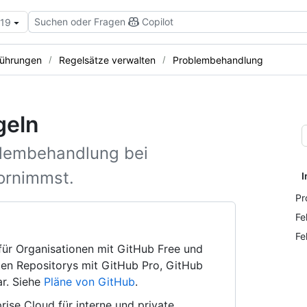
Suchen oder Fragen
Copilot
.19
ührungen
Regelsätze verwalten
Problembehandlung
geln
oblembehandlung bei
vornimmst.
I
Pr
Fe
Fe
 für Organisationen mit GitHub Free und
ten Repositorys mit GitHub Pro, GitHub
r. Siehe
Pläne von GitHub
.
rise Cloud für interne und private