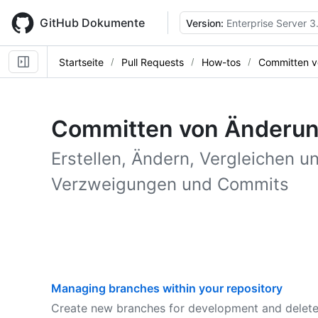
Skip
to
GitHub Dokumente
Version:
Enterprise Server 3
main
content
Startseite
Pull Requests
How-tos
Committen v
Committen von Änderu
Erstellen, Ändern, Vergleichen 
Verzweigungen und Commits
Managing branches within your repository
Create new branches for development and delete