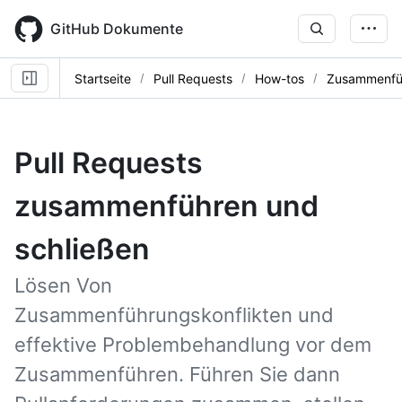
Skip
to
GitHub Dokumente
main
content
Startseite
Pull Requests
How-tos
Zusammenfüh
Pull Requests
zusammenführen und
schließen
Lösen Von
Zusammenführungskonflikten und
effektive Problembehandlung vor dem
Zusammenführen. Führen Sie dann