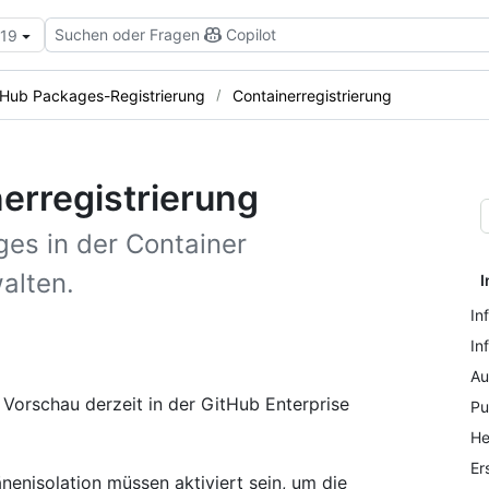
Suchen oder Fragen
Copilot
.19
itHub Packages-Registrierung
Containerregistrierung
nerregistrierung
es in der Container
alten.
I
In
In
Au
e Vorschau derzeit in der GitHub Enterprise
Pu
He
Er
nisolation müssen aktiviert sein, um die