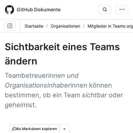
Skip
to
GitHub Dokumente
main
content
Startseite
Organisationen
Mitglieder in Teams org
Sichtbarkeit eines Teams
ändern
Teambetreuer
innen und
Organisationsinhaber
innen können
bestimmen, ob ein Team
sichtbar
oder
geheim
ist.
Als Markdown kopieren