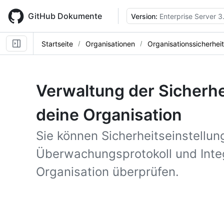
Skip
to
GitHub Dokumente
Version:
Enterprise Server 3
main
content
Startseite
Organisationen
Organisationssicherheit
Verwaltung der Sicherhe
deine Organisation
Sie können Sicherheitseinstellu
Überwachungsprotokoll und Integ
Organisation überprüfen.