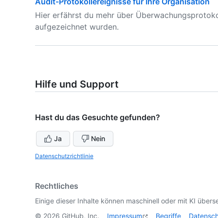
Audit-Protokollereignisse für Ihre Organisation
Hier erfährst du mehr über Überwachungsprotokoll
aufgezeichnet wurden.
Hilfe und Support
Hast du das Gesuchte gefunden?
Ja
Nein
Datenschutzrichtlinie
Rechtliches
Einige dieser Inhalte können maschinell oder mit KI überse
©
2026
GitHub, Inc.
Impressum
Begriffe
Datensc