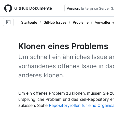
Skip
to
GitHub Dokumente
Version:
Enterprise Server 3
main
content
Startseite
GitHub Issues
Probleme
Verwalten 
Klonen eines Problems
Um schnell ein ähnliches Issue a
vorhandenes offenes Issue in das
anderes klonen.
Um ein offenes Problem zu klonen, müssen Sie zu
ursprüngliche Problem und das Ziel-Repository ent
zulassen. Siehe
Repositoryrollen für eine Organis