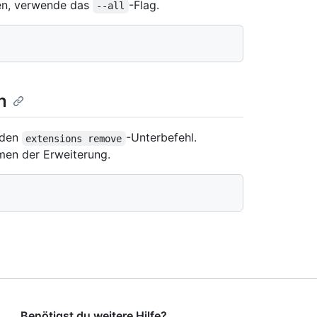
eren, verwende das
-Flag.
--all
n
 den
-Unterbefehl.
extensions remove
en der Erweiterung.
Benötigst du weitere Hilfe?