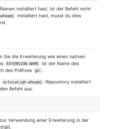
men installiert hast, ist der Befehl nicht
installiert hast, musst du dies
-whoami
rst.
en Sie die Erweiterung wie einen nativen
as
ist der Name des
EXTENSION-NAME
ich des Präfixes
.
gh-
m
-Repository installiert
octocat/gh-whoami
den Befehl aus.
n zur Verwendung einer Erweiterung in der
thält.