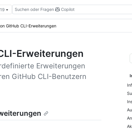
Suchen oder Fragen
Copilot
.19
on GitHub CLI-Erweiterungen
CLI-Erweiterungen
rdefinierte Erweiterungen
ren GitHub CLI-Benutzern
I
In
Su
In
Au
rweiterungen
An
Ak