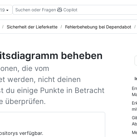
Suchen oder Fragen
Copilot
.19
Sicherheit der Lieferkette
Fehlerbehebung bei Dependabot
eitsdiagramm beheben
ionen, die vom
t werden, nicht deinen
I
Er
 du einige Punkte in Betracht
Ma
e überprüfen.
Er
mi
Gi
Ab
Me
ositorys verfügbar.