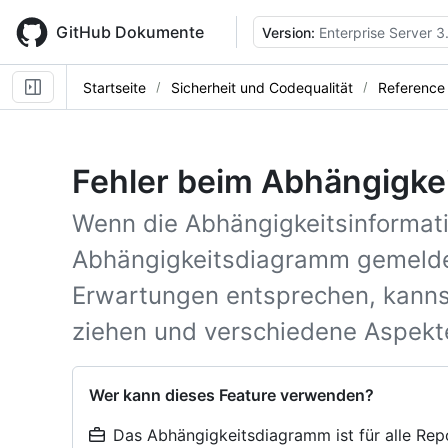
Skip
to
GitHub Dokumente
Version:
Enterprise Server 3
main
content
Startseite
Sicherheit und Codequalität
Reference
Fehler beim Abhängigk
Wenn die Abhängigkeitsinformat
Abhängigkeitsdiagramm gemelde
Erwartungen entsprechen, kannst
ziehen und verschiedene Aspekt
Wer kann dieses Feature verwenden?
Das Abhängigkeitsdiagramm ist für alle Rep