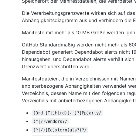
Speicherort der Manifestdateien, die verarbeitet
Die Verarbeitungsgrenzwerte wirken sich auf das
Abhängigkeitsdiagramm aus und verhindern die E
Manifeste mit mehr als 10 MB Größe werden ignor
GitHub Standardmäßig werden nicht mehr als 600 
Dependabot generiert Dependabot alerts nicht fü
hinausgehen, und Dependabot alerts verhält sich
Grenzwert überschritten wird.
Manifestdateien, die in Verzeichnissen mit Namen
anbieterbezogene Abhängigkeiten verwendet werd
Verzeichnis, dessen Name mit den folgenden regu
Verzeichnis mit anbieterbezogenen Abhängigkeite
(3rd|[Tt]hird)[-_]?[Pp]arty/
(^|/)vendors?/
(^|/)[Ee]xtern(als?)?/