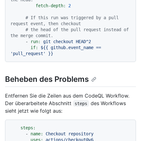
fetch-depth:
2
# If this run was triggered by a pull 
request event, then checkout
# the head of the pull request instead of 
the merge commit.
-
run:
git
checkout
HEAD^2
if:
${{
github.event_name
==
'pull_request'
}}
Beheben des Problems
Entfernen Sie die Zeilen aus dem CodeQL Workflow.
Der überarbeitete Abschnitt
des Workflows
steps
sieht jetzt wie folgt aus:
steps:
-
name:
Checkout
repository
uses:
actions/checkout@v6