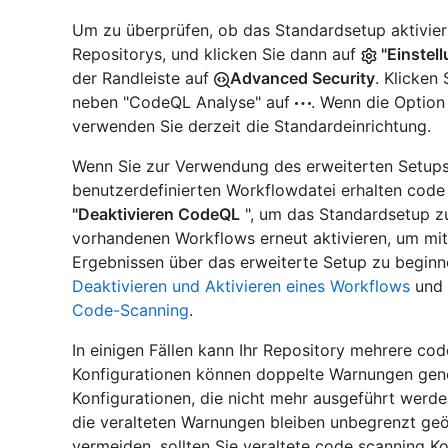
Um zu überprüfen, ob das Standardsetup aktiviert
Repositorys, und klicken Sie dann auf
"Einstel
der Randleiste auf
Advanced Security
. Klicken
neben "CodeQL Analyse" auf
. Wenn die Optio
verwenden Sie derzeit die Standardeinrichtung.
Wenn Sie zur Verwendung des erweiterten Setups
benutzerdefinierten Workflowdatei erhalten code
"Deaktivieren CodeQL
", um das Standardsetup zu
vorhandenen Workflows erneut aktivieren, um m
Ergebnissen über das erweiterte Setup zu beginne
Deaktivieren und Aktivieren eines Workflows
und
Code-Scanning
.
In einigen Fällen kann Ihr Repository mehrere co
Konfigurationen können doppelte Warnungen gene
Konfigurationen, die nicht mehr ausgeführt werde
die veralteten Warnungen bleiben unbegrenzt ge
vermeiden, sollten Sie veraltete code scanning K