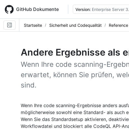
Skip
to
GitHub Dokumente
Version:
Enterprise Server 3
main
content
Startseite
Sicherheit und Codequalität
Reference
Andere Ergebnisse als e
Wenn Ihre code scanning-Ergebni
erwartet, können Sie prüfen, wel
sind.
Wenn Ihre code scanning-Ergebnisse anders ausfall
möglicherweise sowohl eine Standard- als auch ei
Wenn Sie das Standardsetup aktivieren, deaktivi
Workflowdatei und blockiert alle CodeQL API-An