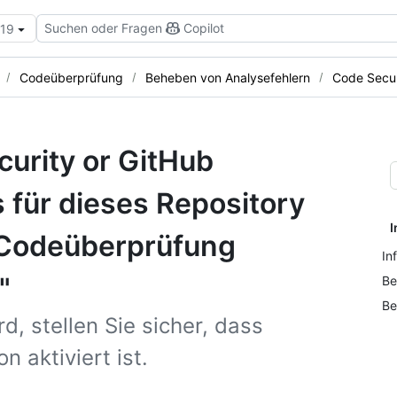
Suchen oder Fragen
Copilot
.19
Codeüberprüfung
Beheben von Analysefehlern
Code Securi
curity or GitHub
 für dieses Repository
I
e Codeüberprüfung
In
"
Be
Be
d, stellen Sie sicher, dass
 aktiviert ist.