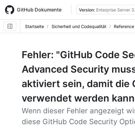
Skip
to
GitHub Dokumente
Version:
Enterprise Server 3
main
content
Startseite
Sicherheit und Codequalität
Reference
Fehler: "GitHub Code Se
Advanced Security muss
aktiviert sein, damit di
verwendet werden kann
Wenn dieser Fehler angezeigt wir
diese GitHub Code Security Option