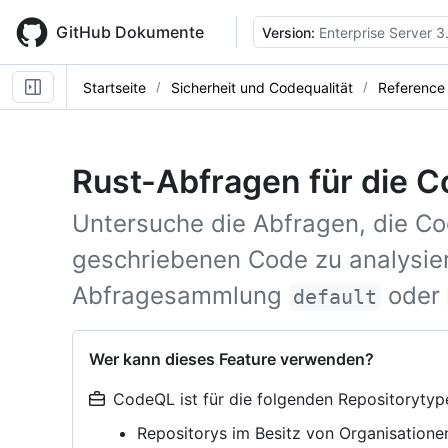
Skip
to
GitHub Dokumente
Version:
Enterprise Server 3
main
content
Startseite
Sicherheit und Codequalität
Reference
Rust-Abfragen für die 
Untersuche die Abfragen, die C
geschriebenen Code zu analysie
Abfragesammlung
oder
default
Wer kann dieses Feature verwenden?
CodeQL ist für die folgenden Repositorytyp
Repositorys im Besitz von Organisatione