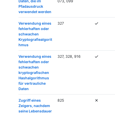
Daten, die im
073, 099
Pfadausdruck
verwendet werden
Verwendung eines
327
fehlerhaften oder
schwachen
Kryptografiealgorit
hmus
Verwendung eines
327, 328, 916
fehlerhaften oder
schwachen
kryptografischen
Hashalgorithmus
für vertrauliche
Daten
Zugriff eines
825
Zeigers, nachdem
seine Lebensdauer