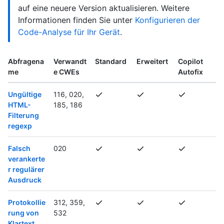
auf eine neuere Version aktualisieren. Weitere
Informationen finden Sie unter
Konfigurieren der
Code-Analyse für Ihr Gerät
.
Abfragena
Verwandt
Standard
Erweitert
Copilot
me
e CWEs
Autofix
Ungültige
116, 020,
HTML-
185, 186
Filterung
regexp
Falsch
020
verankerte
r regulärer
Ausdruck
Protokollie
312, 359,
rung von
532
Klartext