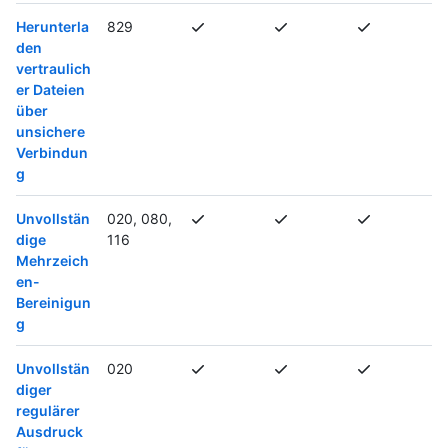
Herunterla
829
den
vertraulich
er Dateien
über
unsichere
Verbindun
g
Unvollstän
020, 080,
dige
116
Mehrzeich
en-
Bereinigun
g
Unvollstän
020
diger
regulärer
Ausdruck