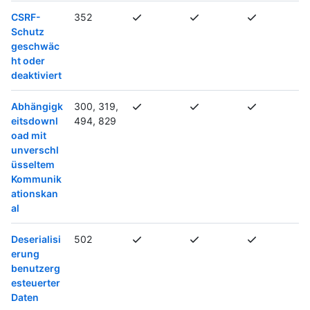
CSRF-
352
Schutz
geschwäc
ht oder
deaktiviert
Abhängigk
300, 319,
eitsdownl
494, 829
oad mit
unverschl
üsseltem
Kommunik
ationskan
al
Deserialisi
502
erung
benutzerg
esteuerter
Daten