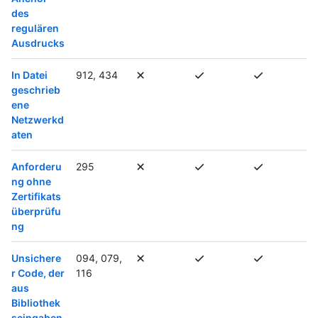
des
regulären
Ausdrucks
In Datei
912, 434
geschrieb
ene
Netzwerkd
aten
Anforderu
295
ng ohne
Zertifikats
überprüfu
ng
Unsichere
094, 079,
r Code, der
116
aus
Bibliothek
seingaben