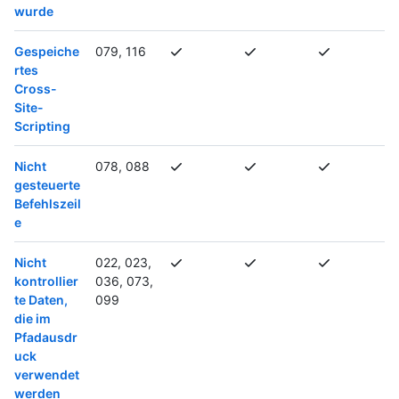
wurde
Gespeiche
079, 116
rtes
Cross-
Site-
Scripting
Nicht
078, 088
gesteuerte
Befehlszeil
e
Nicht
022, 023,
kontrollier
036, 073,
te Daten,
099
die im
Pfadausdr
uck
verwendet
werden