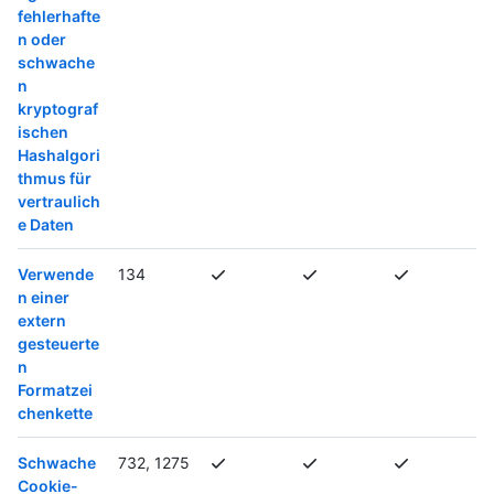
fehlerhafte
n oder
schwache
n
kryptograf
ischen
Hashalgori
thmus für
vertraulich
e Daten
Verwende
134
n einer
extern
gesteuerte
n
Formatzei
chenkette
Schwache
732, 1275
Cookie-