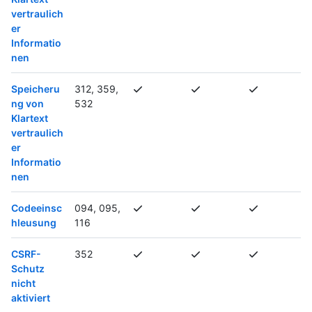
vertraulich
er
Informatio
nen
Speicheru
312, 359,
ng von
532
Klartext
vertraulich
er
Informatio
nen
Codeeinsc
094, 095,
hleusung
116
CSRF-
352
Schutz
nicht
aktiviert