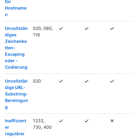
für
Hostname
n
Unvollstän
020, 080,
diges
116
Zeichenke
tten-
Escaping
oder -
Codierung
Unvollstän
020
dige URL-
Substring-
Bereinigun
g
Ineffizient
1333,
er
730, 400
regulärer