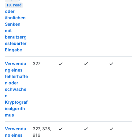
IO.read
oder
ähnlichen
Senken
mit
benutzerg
esteuerter
Eingabe
Verwendu
327
ng eines
fehlerhafte
n oder
schwache
n
Kryptograf
iealgorith
mus
Verwendu
327, 328,
ng eines
916