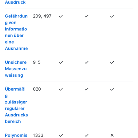
Ausdruck
Gefährdun
209, 497
g von
Informatio
nen über
eine
Ausnahme
Unsichere
915
Massenzu
weisung
Übermäßi
020
g
zulässiger
regulärer
Ausdrucks
bereich
Polynomis
1333,