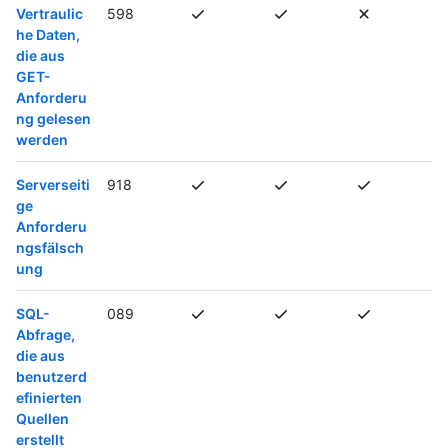
Vertraulic
598
he Daten,
die aus
GET-
Anforderu
ng gelesen
werden
Serverseiti
918
ge
Anforderu
ngsfälsch
ung
SQL-
089
Abfrage,
die aus
benutzerd
efinierten
Quellen
erstellt