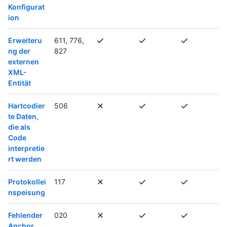
Konfigurat
ion
Erweiteru
611, 776,
ng der
827
externen
XML-
Entität
Hartcodier
506
te Daten,
die als
Code
interpretie
rt werden
Protokollei
117
nspeisung
Fehlender
020
Anchor