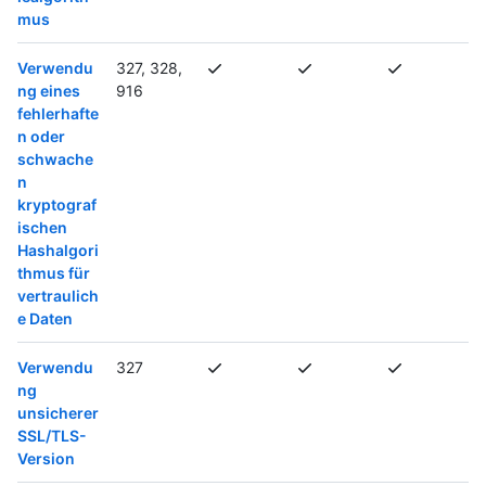
mus
Verwendu
327, 328,
ng eines
916
fehlerhafte
n oder
schwache
n
kryptograf
ischen
Hashalgori
thmus für
vertraulich
e Daten
Verwendu
327
ng
unsicherer
SSL/TLS-
Version