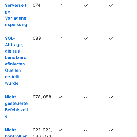
Serverseiti
074
ge
Vorlagenei
nspeisung
SQL-
089
Abfrage,
die aus
benutzerd
efinierten
Quellen
erstellt
wurde
Nicht
078, 088
gesteuerte
Befehlszeil
e
Nicht
022, 023,
kontrollier
036, 073,