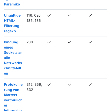
Paramiko
Ungültige
116, 020,
HTML-
185, 186
Filterung
regexp
Bindung
200
eines
Sockets an
alle
Netzwerks
chnittstell
en
Protokollie
312, 359,
rung von
532
Klartext
vertraulich
er
Informatio