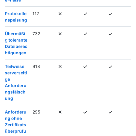
Protokollei
117
nspeisung
Übermäßi
732
g tolerante
Dateiberec
htigungen
Teilweise
918
serverseiti
ge
Anforderu
ngsfälsch
ung
Anforderu
295
ng ohne
Zertifikats
überprüfu