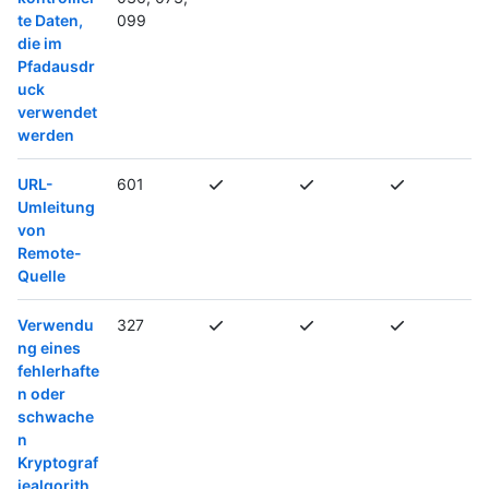
te Daten,
099
die im
Pfadausdr
uck
verwendet
werden
URL-
601
Umleitung
von
Remote-
Quelle
Verwendu
327
ng eines
fehlerhafte
n oder
schwache
n
Kryptograf
iealgorith