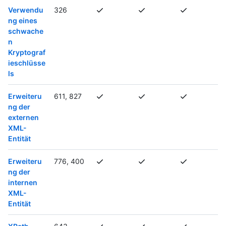
Verwendu
326
ng eines
schwache
n
Kryptograf
ieschlüsse
ls
Erweiteru
611, 827
ng der
externen
XML-
Entität
Erweiteru
776, 400
ng der
internen
XML-
Entität