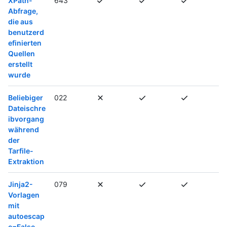
XPath-
643
Abfrage,
die aus
benutzerd
efinierten
Quellen
erstellt
wurde
Beliebiger
022
Dateischre
ibvorgang
während
der
Tarfile-
Extraktion
Jinja2-
079
Vorlagen
mit
autoescap
e=False