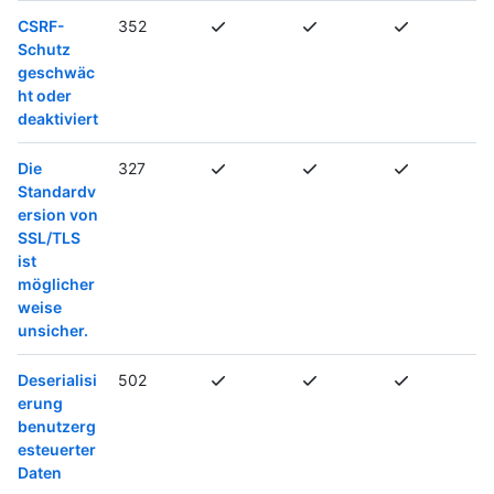
CSRF-
352
Schutz
geschwäc
ht oder
deaktiviert
Die
327
Standardv
ersion von
SSL/TLS
ist
möglicher
weise
unsicher.
Deserialisi
502
erung
benutzerg
esteuerter
Daten