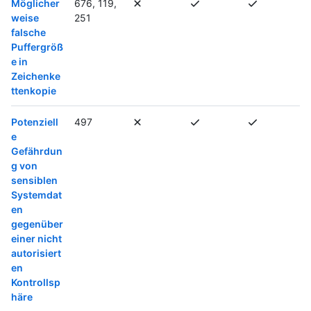
Möglicher
676, 119,
weise
251
falsche
Puffergröß
e in
Zeichenke
ttenkopie
Potenziell
497
e
Gefährdun
g von
sensiblen
Systemdat
en
gegenüber
einer nicht
autorisiert
en
Kontrollsp
häre