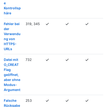
e
Kontrollsp
häre
Fehler bei
319, 345
der
Verwendu
ng von
HTTPS-
URLs
Datei mit
732
O_CREAT
Flag
geöffnet,
aber ohne
Modus-
Argument
Falsche
253
Rückgabe