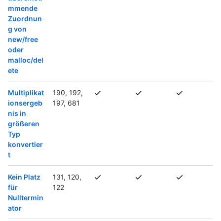
mmende
Zuordnun
g von
new/free
oder
malloc/del
ete
Multiplikat
190, 192,
ionsergeb
197, 681
nis in
größeren
Typ
konvertier
t
Kein Platz
131, 120,
für
122
Nulltermin
ator