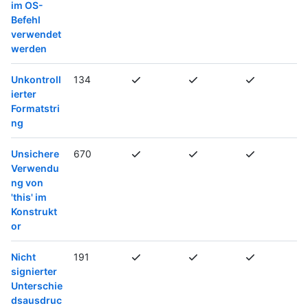
im OS-
Befehl
verwendet
werden
Unkontroll
134
ierter
Formatstri
ng
Unsichere
670
Verwendu
ng von
'this' im
Konstrukt
or
Nicht
191
signierter
Unterschie
dsausdruc