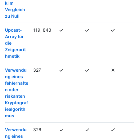
k im
Vergleich
zu Null
Upcast-
119, 843
Array für
die
Zeigerarit
hmetik
Verwendu
327
ng eines
fehlerhafte
n oder
riskanten
Kryptograf
iealgorith
mus
Verwendu
326
ng eines