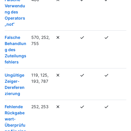
Verwendu
ng des
Operators
„not“
Falsche
570, 252,
Behandlun
755
g des
Zuteilungs
fehlers
Ungültige
119, 125,
Zeiger-
193, 787
Dereferen
zierung
Fehlende
252, 253
Rückgabe
wert-
Überprüfu