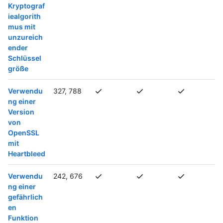
Kryptograf
iealgorith
mus mit
unzureich
ender
Schlüssel
größe
Verwendu
327, 788
ng einer
Version
von
OpenSSL
mit
Heartbleed
Verwendu
242, 676
ng einer
gefährlich
en
Funktion