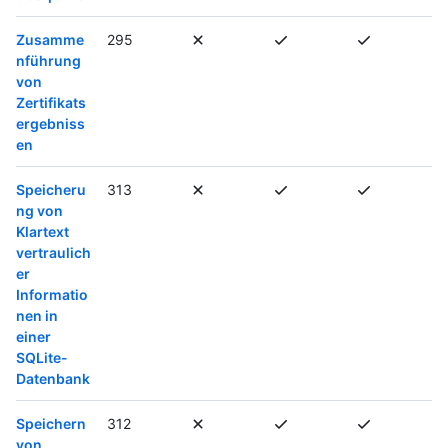
Zusamme
295
nführung
von
Zertifikats
ergebniss
en
Speicheru
313
ng von
Klartext
vertraulich
er
Informatio
nen in
einer
SQLite-
Datenbank
Speichern
312
von