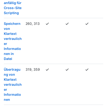
anfällig für
Cross-Site
Scripting
Speichern
260, 313
von
Klartext
vertraulich
er
Informatio
nen in
Datei
Übertragu
319, 359
ng von
Klartext
vertraulich
er
Informatio
nen