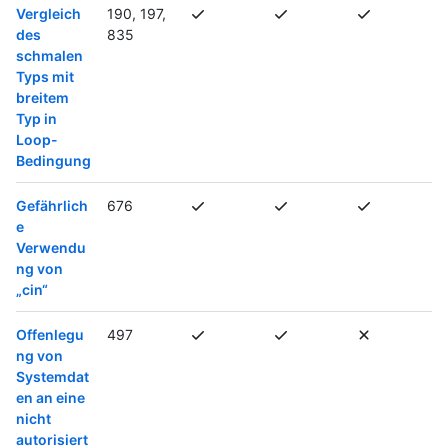
Vergleich
190, 197,
des
835
schmalen
Typs mit
breitem
Typ in
Loop-
Bedingung
Gefährlich
676
e
Verwendu
ng von
„cin“
Offenlegu
497
ng von
Systemdat
en an eine
nicht
autorisiert