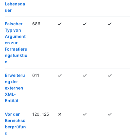
Lebensda
uer
Falscher
686
Typ von
Argument
en zur
Formatieru
ngsfunktio
n
Erweiteru
611
ng der
externen
XML-
Entität
Vor der
120, 125
Bereichsü
berprüfun
g