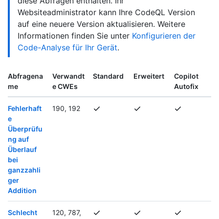
diese Abfragen enthalten. Ihr
Websiteadministrator kann Ihre CodeQL Version
auf eine neuere Version aktualisieren. Weitere
Informationen finden Sie unter
Konfigurieren der
Code-Analyse für Ihr Gerät
.
Abfragena
Verwandt
Standard
Erweitert
Copilot
me
e CWEs
Autofix
Fehlerhaft
190, 192
e
Überprüfu
ng auf
Überlauf
bei
ganzzahli
ger
Addition
Schlecht
120, 787,