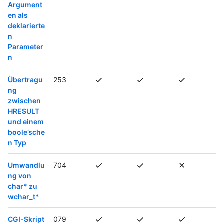
Argument
en als
deklarierte
n
Parameter
n
Übertragu
253
ng
zwischen
HRESULT
und einem
boole’sche
n Typ
Umwandlu
704
ng von
char* zu
wchar_t*
CGI-Skript
079