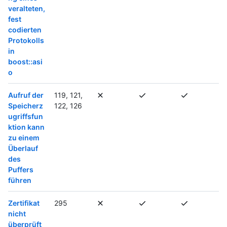
veralteten,
fest
codierten
Protokolls
in
boost::asi
o
Aufruf der
119, 121,
Speicherz
122, 126
ugriffsfun
ktion kann
zu einem
Überlauf
des
Puffers
führen
Zertifikat
295
nicht
überprüft