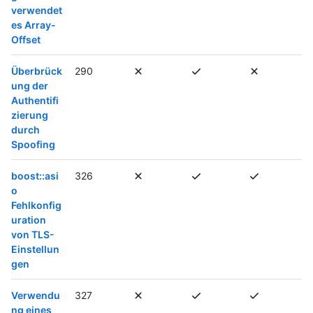
verwendet
es Array-
Offset
Überbrück
290
ung der
Authentifi
zierung
durch
Spoofing
boost::asi
326
o
Fehlkonfig
uration
von TLS-
Einstellun
gen
Verwendu
327
ng eines