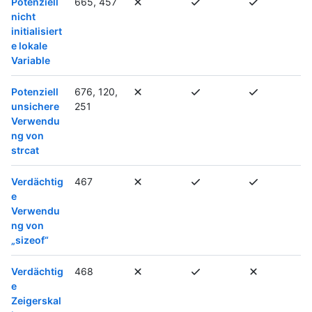
Potenziell
665, 457
nicht
initialisiert
e lokale
Variable
Potenziell
676, 120,
unsichere
251
Verwendu
ng von
strcat
Verdächtig
467
e
Verwendu
ng von
„sizeof“
Verdächtig
468
e
Zeigerskal