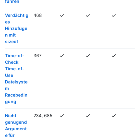
führen
Verdächtig
468
es
Hinzufüge
n mit
sizeof
Time-of-
367
Check
Time-of-
Use
Dateisyste
m
Racebedin
gung
Nicht
234, 685
genügend
Argument
e für