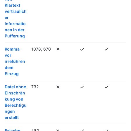
Klartext
vertraulich
er
Informatio
nen in der
Pufferung
Komma
1078, 670
vor
irreführen
dem
Einzug
Datei ohne
732
Einschrän
kung von
Berechtigu
ngen
erstellt
Falsche
480