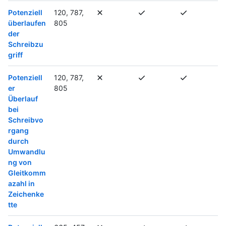
Potenziell
120, 787,
überlaufen
805
der
Schreibzu
griff
Potenziell
120, 787,
er
805
Überlauf
bei
Schreibvo
rgang
durch
Umwandlu
ng von
Gleitkomm
azahl in
Zeichenke
tte