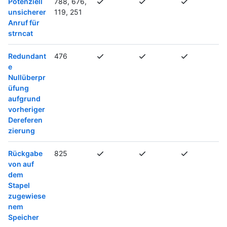
Potenziell
788, 676,
unsicherer
119, 251
Anruf für
strncat
Redundant
476
e
Nullüberpr
üfung
aufgrund
vorheriger
Dereferen
zierung
Rückgabe
825
von auf
dem
Stapel
zugewiese
nem
Speicher