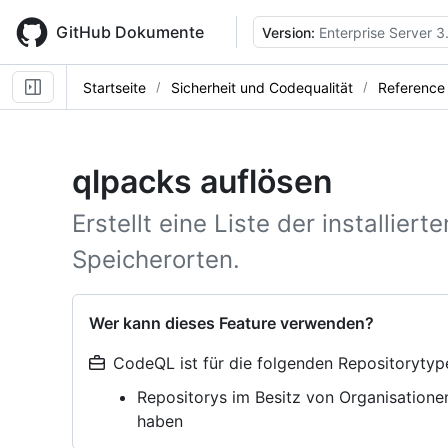
Skip
to
GitHub Dokumente
Version:
Enterprise Server 3
main
content
Startseite
Sicherheit und Codequalität
Reference
qlpacks auflösen
Erstellt eine Liste der installier
Speicherorten.
Wer kann dieses Feature verwenden?
CodeQL ist für die folgenden Repositorytyp
Repositorys im Besitz von Organisatione
haben