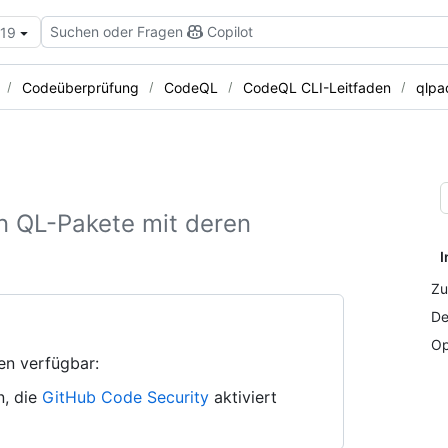
Suchen oder Fragen
Copilot
.19
Codeüberprüfung
CodeQL
CodeQL CLI-Leitfaden
qlpa
ten QL-Pakete mit deren
I
Zu
De
Op
en verfügbar:
n, die
GitHub Code Security
aktiviert